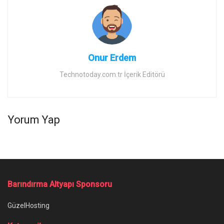
Onur Erdem
Technotoday.com.tr İçerik Editörü
Yorum Yap
Ana Sayfa
/
Yaza Fit Girmenizi Sağlayacak 17 Tekno-Öneri