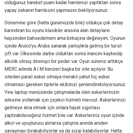
olduğunuz hareket puanı kadar hamlenizi yaptıktan sonra
yapay zekanın hamlesini yapmasını bekliyorsunuz.
Dönemine göre (hatta günümüzde bile) oldukça çok detay
barındıran bu oyunu klasikler arasına alan detayların
hepsinden bahsedemem ama birkaçına değineyim. Oyunun
içinde Arulco’yu Aruba sanarak yanlışlıkla gelmiş bir turist
çift var. Ülkesinde darbe olduktan sonra inancını kaybedip
alkolik olmuş direnişci bir peder var. Oyun süreniz arttıkça
MERC adında A.I.M benzeri başka bir site açılıyor. Bu
siteden paralı asker olmaya meraklı yahut hiç asker
olmaması gereken tiplerle ekibinizi şenlendirebiliyorsunuz.
Yine laptop menüsünde çatışmalarda ölen askerlerinizin
ailesine yollamak için çiçekci hizmeti mevcut. Askerlerinizi
gelmeye ikna etmek için onlara hayat sigortası
yaptırabileceğiniz hizmet bile var. Askerleriniz oyun içinde
alkol ve uyuşturucu alırlarsa çatışma anında aniden
savaşmayı bırakabiliyorlar ya da sızıp kalabiliyorlar. Hatta