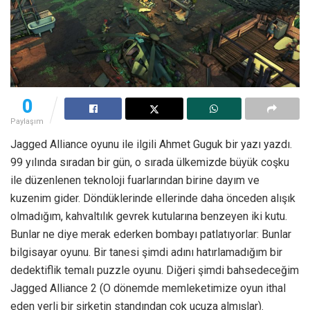
0
Paylaşım
Jagged Alliance oyunu ile ilgili Ahmet Guguk bir yazı yazdı.
99 yılında sıradan bir gün, o sırada ülkemizde büyük coşku
ile düzenlenen teknoloji fuarlarından birine dayım ve
kuzenim gider. Döndüklerinde ellerinde daha önceden alışık
olmadığım, kahvaltılık gevrek kutularına benzeyen iki kutu.
Bunlar ne diye merak ederken bombayı patlatıyorlar: Bunlar
bilgisayar oyunu. Bir tanesi şimdi adını hatırlamadığım bir
dedektiflik temalı puzzle oyunu. Diğeri şimdi bahsedeceğim
Jagged Alliance 2 (O dönemde memleketimize oyun ithal
eden yerli bir şirketin standından çok ucuza almışlar).