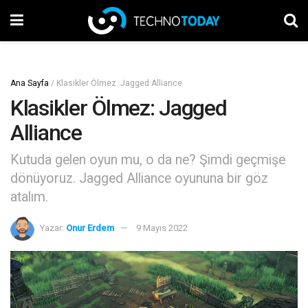
Ana Sayfa
/
Klasikler Ölmez: Jagged Alliance
Klasikler Ölmez: Jagged
Alliance
Kutuda gelen oyun mu, o da ne? Şimdi geçmişe
dönüyoruz. Jagged Alliance oyununa bir göz
atalım.
Yazar:
Onur Erdem
9 Mayıs 2022