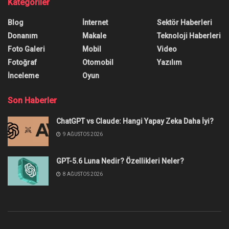
Yaza Fit Girmenizi Sağlayacak
17 Tekno-Öneri
Teknoloji odağında fit olmanıza yardımcı olacak
cihazlar, mobil uygulamalar ve daha fazlasıyla
tekno-öneri karşınızda.
Yazar:
Onur Erdem
7 Mayıs 2022