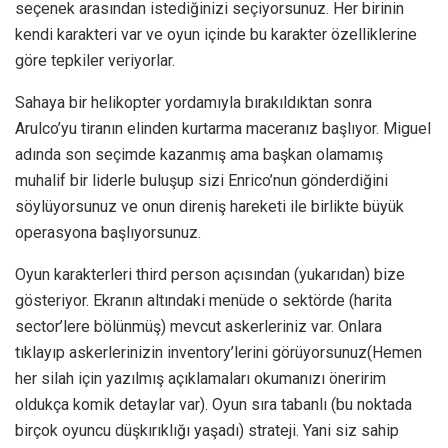
seçenek arasından istediğinizi seçiyorsunuz. Her birinin
kendi karakteri var ve oyun içinde bu karakter özelliklerine
göre tepkiler veriyorlar.
Sahaya bir helikopter yordamıyla bırakıldıktan sonra
Arulco’yu tiranın elinden kurtarma maceranız başlıyor. Miguel
adında son seçimde kazanmış ama başkan olamamış
muhalif bir liderle buluşup sizi Enrico’nun gönderdiğini
söylüyorsunuz ve onun direniş hareketi ile birlikte büyük
operasyona başlıyorsunuz.
Oyun karakterleri third person açısından (yukarıdan) bize
gösteriyor. Ekranın altındaki menüde o sektörde (harita
sector’lere bölünmüş) mevcut askerleriniz var. Onlara
tıklayıp askerlerinizin inventory’lerini görüyorsunuz(Hemen
her silah için yazılmış açıklamaları okumanızı öneririm
oldukça komik detaylar var). Oyun sıra tabanlı (bu noktada
birçok oyuncu düşkırıklığı yaşadı) strateji. Yani siz sahip