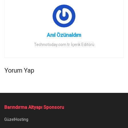
Anıl Özünaldım
Technotoday.com.tr İçerik Editörü
Yorum Yap
Barındırma Altyapı Sponsoru
GüzelHosting