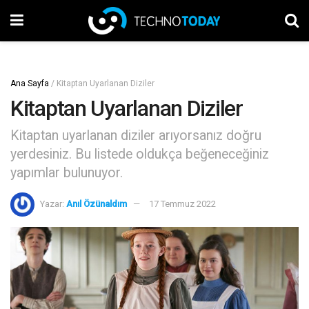
Ana Sayfa
/
Kitaptan Uyarlanan Diziler
Kitaptan Uyarlanan Diziler
Kitaptan uyarlanan diziler arıyorsanız doğru
yerdesiniz. Bu listede oldukça beğeneceğiniz
yapımlar bulunuyor.
Yazar:
Anıl Özünaldım
17 Temmuz 2022