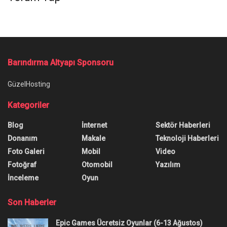
Ana Sayfa
/
Turkcell TV+ Yeni Bir Çağ Başlattı
Turkcell TV+ Yeni Bir Çağ
Başlattı
TV+, Türkiye'nin dijital içerik platformu, TV+'ın
akıllı televizyona dönüşmesini sağlayan Turkcell
TV+ PRO ürünüyle platform yayıncılığında yeni bir
dönem başlattı.
Yazar:
Onur Erdem
5 Temmuz 2023