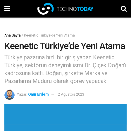
Ana Sayfa
/
Keenetic Türkiye’de Yeni Atama
Keenetic Türkiye’de Yeni Atama
Türkiye pazarına hızlı bir giriş yapan Keenetic
Türkiye, sektörün deneyimli ismi Dr. Çiçek Doğan'ı
kadrosuna kattı. Doğan, şirkette Marka ve
Pazarlama Müdürü olarak görev yapacak.
Yazar:
Onur Erdem
2 Ağustos 2023