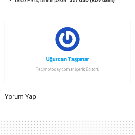
Deco P9 üç birimli paket :
327 USD (KDV dahil)
Uğurcan Taşpınar
Technotoday.com.tr İçerik Editörü
Yorum Yap