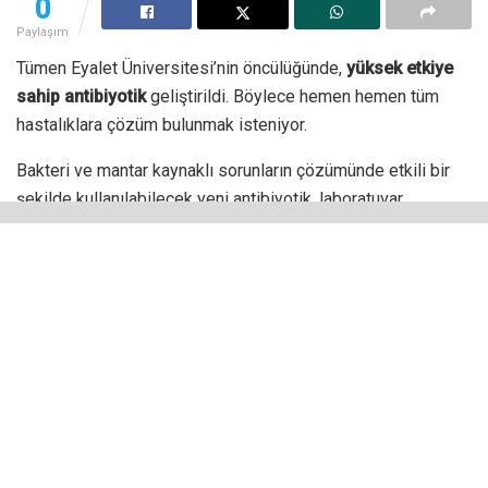
0
Paylaşım
Tümen Eyalet Üniversitesi’nin öncülüğünde,
yüksek etkiye
sahip antibiyotik
geliştirildi. Böylece hemen hemen tüm
hastalıklara çözüm bulunmak isteniyor.
Bakteri ve mantar kaynaklı sorunların çözümünde etkili bir
şekilde kullanılabilecek yeni antibiyotik, laboratuvar
çalışmaları sonucunda keşfedildi. Evrensel bir etkiye sahip
olan yeni antibiyotik sayesinde her hastalık için etki
oluşturulabilecek. Ayrıca doğal yöntemlerle bulunmuş
olması, onun dikkat çekici bir başka yönünü oluşturuyor.
Yüksek etkiye sahip antibiyotik
geliştirilme aşamasında
Applied Biochemistry and Microbiology dergisine ulaştırılan
içerikte, bu antibiyotiğin diğerlerinin aksine çok daha etkili