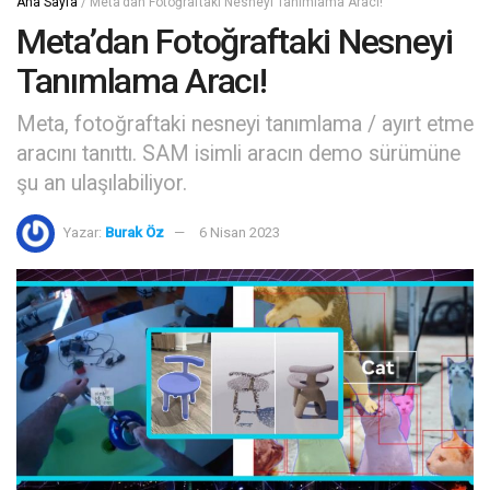
Ana Sayfa
/
Meta’dan Fotoğraftaki Nesneyi Tanımlama Aracı!
Meta’dan Fotoğraftaki Nesneyi
Tanımlama Aracı!
Meta, fotoğraftaki nesneyi tanımlama / ayırt etme
aracını tanıttı. SAM isimli aracın demo sürümüne
şu an ulaşılabiliyor.
Yazar:
Burak Öz
6 Nisan 2023