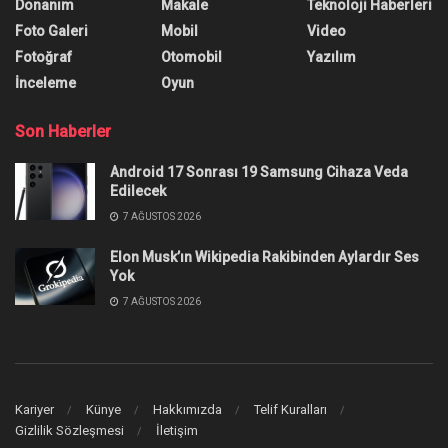
Donanım
Makale
Teknoloji Haberleri
Foto Galeri
Mobil
Video
Fotoğraf
Otomobil
Yazılım
İnceleme
Oyun
Son Haberler
Android 17 Sonrası 19 Samsung Cihaza Veda
Edilecek
7 AĞUSTOS 2026
Elon Musk’ın Wikipedia Rakibinden Aylardır Ses
Yok
7 AĞUSTOS 2026
Kariyer
Künye
Hakkımızda
Telif Kuralları
Gizlilik Sözleşmesi
İletişim