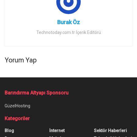
Burak Öz
Technotoday.com.tr İçerik Editörü
Yorum Yap
Barındırma Altyapı Sponsoru
GüzelHosting
Kategoriler
Blog
İnternet
Sektör Haberleri