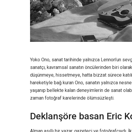
Yoko Ono, sanat tarihinde yalnızca Lennon’un sevgil
sanatçı, kavramsal sanatın öncülerinden biri olarak 
düşünmeye, hissetmeye, hatta bizzat sürece katıl
hareketiyle bağ kuran Ono, sanatın yalnızca nesnele
yaşanıp bellekte kalan deneyimlerin de sanat olab
zaman fotoğraf karelerinde ölümsüzleşti.
Deklanşöre basan Eric 
Alman asıllı bir yazar, gazeteci ve fotoğrafçıydı.