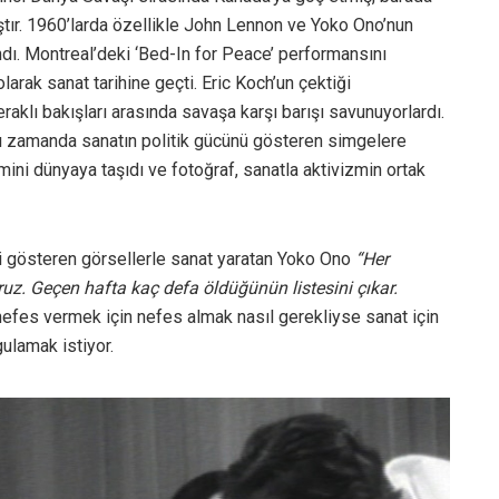
ştır. 1960’larda özellikle John Lennon ve Yoko Ono’nun
ındı. Montreal’deki ‘Bed-In for Peace’ performansını
larak sanat tarihine geçti. Eric Koch’un çektiği
eraklı bakışları arasında savaşa karşı barışı savunuyorlardı.
ynı zamanda sanatın politik gücünü gösteren simgelere
mini dünyaya taşıdı ve fotoğraf, sanatla aktivizmin ortak
ği gösteren görsellerle sanat yaratan Yoko Ono
“Her
ruz. Ge
ç
en hafta ka
ç
defa
ö
ld
ü
ğ
ü
n
ü
n listesini
ç
ı
kar.
efes vermek için nefes almak nasıl gerekliyse sanat için
ulamak istiyor.