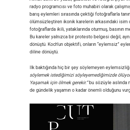
radyo programcısı ve foto muhabiri olarak çalışmı
barış eylemleri sırasında çektiği fotoğraflarla tan
ölümsüzleştiren ikonik karelerin arkasındaki isim o
fotoğraflarda ikili, yataklarında oturmuş, basının m
Bu kareler yalnızca bir protesto belgesi değil, a
dönüştü. Koch’un objektifi, onların “eylemsiz” eyle
diline dönüştü.
Ilk baktığında hiç bir şey söylemeyen eylemsizli
söylemek istedi
ğ
imizi s
ö
yleyemedi
ğ
imizde
ö
l
ü
yo
Ya
ş
amak i
ç
in
ö
lmek gerekir.
“
bu sözüyle aslında n
de gündelik yaşamın o kadar önemli olduğunu vurg