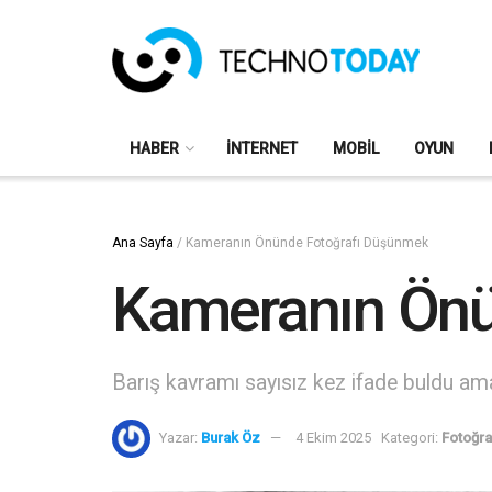
HABER
İNTERNET
MOBIL
OYUN
Ana Sayfa
/
Kameranın Önünde Fotoğrafı Düşünmek
Kameranın Önü
Barış kavramı sayısız kez ifade buldu ama
Yazar:
Burak Öz
4 Ekim 2025
Kategori:
Fotoğra