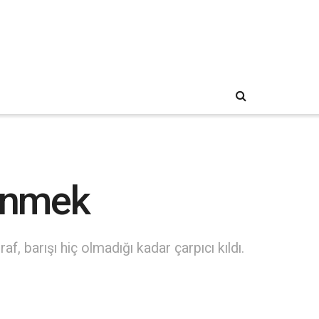
ünmek
, barışı hiç olmadığı kadar çarpıcı kıldı.