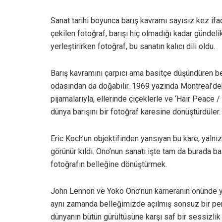
Sanat tarihi boyunca barış kavramı sayısız kez if
çekilen fotoğraf, barışı hiç olmadığı kadar gündelik
yerleştirirken fotoğraf, bu sanatın kalıcı dili oldu.
Barış kavramını çarpıcı ama basitçe düşündüren bel
odasından da doğabilir. 1969 yazında Montreal’d
pijamalarıyla, ellerinde çiçeklerle ve ‘Hair Peace 
dünya barışını bir fotoğraf karesine dönüştürdüler.
Eric Koch’un objektifinden yansıyan bu kare, yalnızc
görünür kıldı. Ono’nun sanatı işte tam da burada baş
fotoğrafın belleğine dönüştürmek.
John Lennon ve Yoko Ono’nun kameranın önünde yan 
aynı zamanda belleğimizde açılmış sonsuz bir penc
dünyanın bütün gürültüsüne karşı saf bir sessizlik 