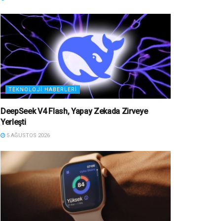
TEKNOLOJI HABERLERI
DeepSeek V4 Flash, Yapay Zekada Zirveye
Yerleşti
5 AĞUSTOS 2026