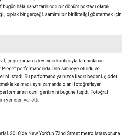
 bugün hâlâ sanat tarihinde bir dönüm noktası olarak
il, çıplak bir gerçeği, samimi bir birlikteliği göstermek için
raf, çoğu zaman izleyicinin katılımıyla tamamlanan
Cut Piece” performansında Ono sahneye oturdu ve
erini istedi. Bu performans yalnızca kadın bedeni, şiddet
atmakla kalmadı, aynı zamanda o anı fotoğraflayan
performansın canlı gerilimini bugüne taşıdı. Fotoğraf
i yeniden var etti.
erisi, 2018’de New York’un 72nd Street metro istasyonuna