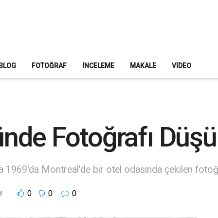
BLOG
FOTOĞRAF
İNCELEME
MAKALE
VIDEO
nde Fotoğrafı Düş
 1969'da Montreal'de bir otel odasında çekilen fotoğraf
0
0
0
f