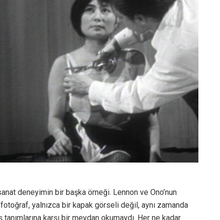
sanat deneyimin bir başka örneği. Lennon ve Ono’nun
 fotoğraf, yalnızca bir kapak görseli değil, aynı zamanda
lmış tanımlarına karşı bir meydan okumaydı. Her ne kadar