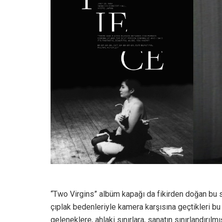
“Two Virgins” albüm kapağı da fikirden doğan bu 
çıplak bedenleriyle kamera karşısına geçtikleri bu
geleneklere, ahlaki sınırlara, sanatın sınırlandırı