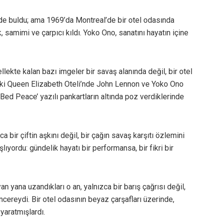
ade buldu; ama 1969’da Montreal’de bir otel odasında
, samimi ve çarpıcı kıldı. Yoko Ono, sanatını hayatın içine
lekte kalan bazı imgeler bir savaş alanında değil, bir otel
eki Queen Elizabeth Oteli’nde John Lennon ve Yoko Ono
/ Bed Peace’ yazılı pankartların altında poz verdiklerinde
a bir çiftin aşkını değil, bir çağın savaş karşıtı özlemini
lıyordu: gündelik hayatı bir performansa, bir fikri bir
yana uzandıkları o an, yalnızca bir barış çağrısı değil,
ereydi. Bir otel odasının beyaz çarşafları üzerinde,
yaratmışlardı.