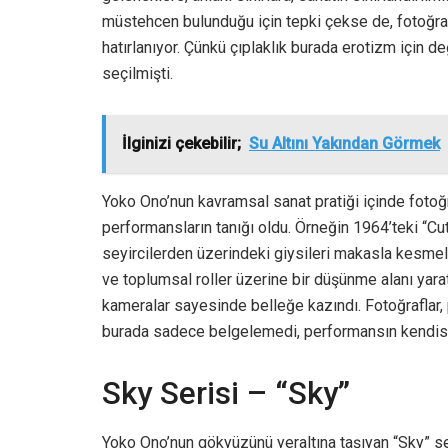
müstehcen bulunduğu için tepki çekse de, fotoğraf
hatırlanıyor. Çünkü çıplaklık burada erotizm için değ
seçilmişti.
İlginizi çekebilir;
Su Altını Yakından Görmek
Yoko Ono’nun kavramsal sanat pratiği içinde fotoğ
performansların tanığı oldu. Örneğin 1964’teki “
seyircilerden üzerindeki giysileri makasla kesmel
ve toplumsal roller üzerine bir düşünme alanı yar
kameralar sayesinde belleğe kazındı. Fotoğraflar, 
burada sadece belgelemedi, performansın kendisin
Sky Serisi – “Sky”
Yoko Ono’nun gökyüzünü yeraltına taşıyan “Sky” s