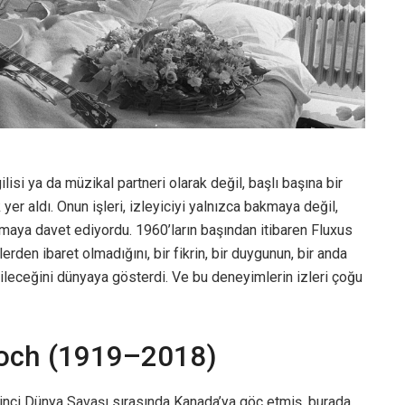
isi ya da müzikal partneri olarak değil, başlı başına bir
yer aldı. Onun işleri, izleyiciyi yalnızca bakmaya değil,
maya davet ediyordu. 1960’ların başından itibaren Fluxus
rden ibaret olmadığını, bir fikrin, bir duygunun, bir anda
ileceğini dünyaya gösterdi. Ve bu deneyimlerin izleri çoğu
Koch (1919–2018)
 İkinci Dünya Savaşı sırasında Kanada’ya göç etmiş, burada