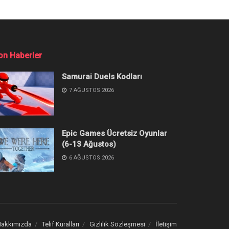
asıl Yapılır?
bere göz atmanız yeterlidir.
Popüler
İçerikler