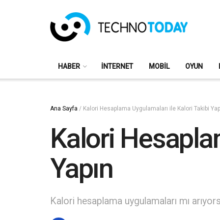
HABER
İNTERNET
MOBIL
OYUN
Ana Sayfa
/
Kalori Hesaplama Uygulamaları ile Kalori Takibi Ya
Kalori Hesaplam
Yapın
Kalori hesaplama uygulamaları mı arıyorsu