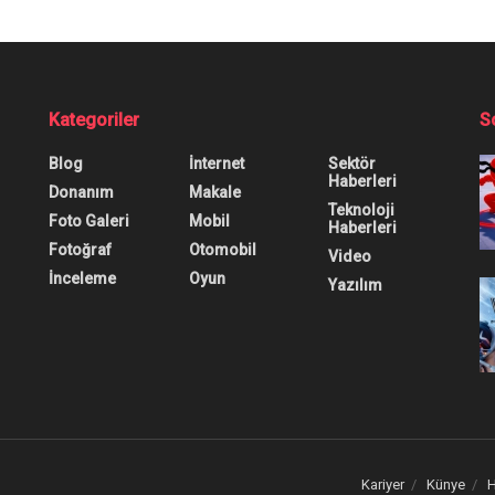
yeye Müzik Ekleme N
 nasıl gerçekleştirileceğini merak ediyorsanız bu reh
0
0
0
obil