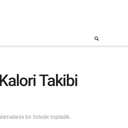
alori Takibi
malarını bir listede topladık.