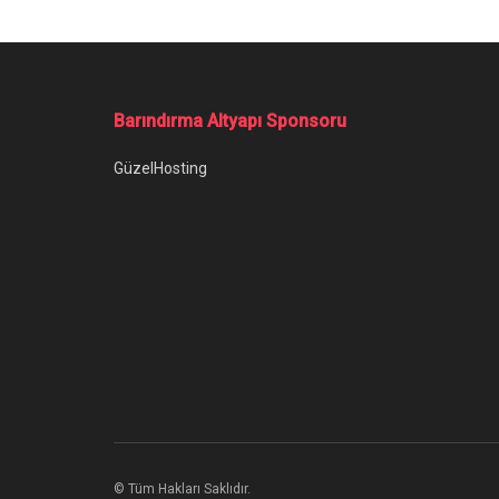
Ana Sayfa
/
Instagram Hikayeye Müzik Ekleme Nasıl Yapılır?
Instagram Hika
Instagram hikayeye müzik ekleme işleminin
Yazar:
Anıl Özünaldım
20 Mart 2023
Kategori:
M