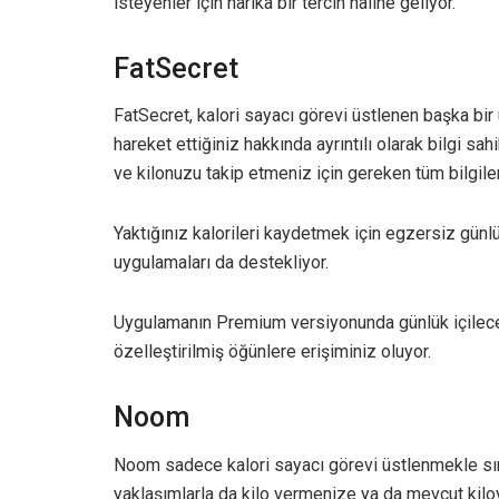
isteyenler için harika bir tercih hâline geliyor.
FatSecret
FatSecret, kalori sayacı görevi üstlenen başka bir
hareket ettiğiniz hakkında ayrıntılı olarak bilgi s
ve kilonuzu takip etmeniz için gereken tüm bilgiler
Yaktığınız kalorileri kaydetmek için egzersiz gü
uygulamaları da destekliyor.
Uygulamanın Premium versiyonunda günlük içilecek
özelleştirilmiş öğünlere erişiminiz oluyor.
Noom
Noom sadece kalori sayacı görevi üstlenmekle sını
yaklaşımlarla da kilo vermenize ya da mevcut kil