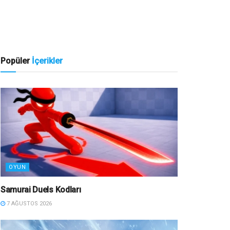
Popüler
İçerikler
OYUN
Samurai Duels Kodları
7 AĞUSTOS 2026