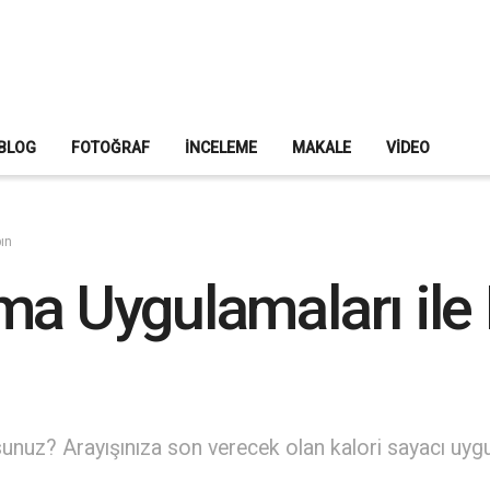
BLOG
FOTOĞRAF
İNCELEME
MAKALE
VIDEO
pın
a Uygulamaları ile K
nuz? Arayışınıza son verecek olan kalori sayacı uygula