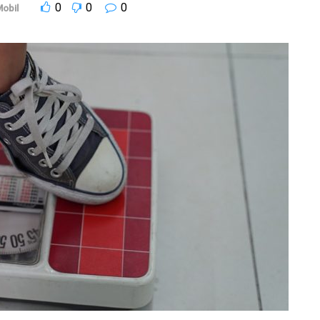
0
0
0
obil