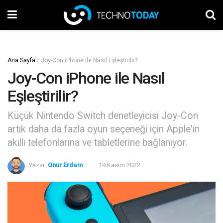
Ana Sayfa
/
Joy-Con iPhone ile Nasıl Eşleştirilir?
Joy-Con iPhone ile Nasıl
Eşleştirilir?
Küçük Nintendo Switch denetleyicisi Joy-Con
artık daha da fazla oyun seçeneği için Apple'ın
akıllı telefonlarına ve tabletlerine bağlanıyor.
Yazar:
Onur Erdem
19 Kasım 2022