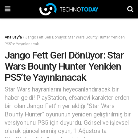
Ana Sayfa
/
Jango Fett Geri Dönüyor: Star Wars Bounty Hunter Yeniden
PS5’te Yayınlanacak
Jango Fett Geri Dönüyor: Star
Wars Bounty Hunter Yeniden
PS5’te Yayınlanacak
Star Wars hayranlarını heyecanlandıracak bir
haber geldi! PlayStation, efsanevi karakterlerden
biri olan Jango Fett'in yer aldığı "Star Wars
Bounty Hunter" oyununun yeniden geliştirilmiş bir
versiyonunu PS5 için duyurdu. Görsel ve işlevsel
olarak güncellenmiş oyun, 1 Ağustos'ta