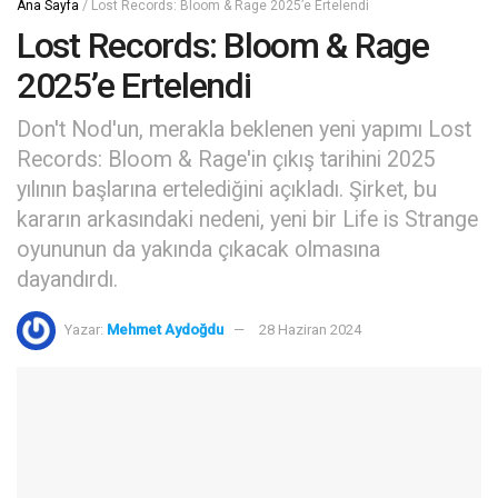
Ana Sayfa
/
Lost Records: Bloom & Rage 2025’e Ertelendi
Lost Records: Bloom & Rage
2025’e Ertelendi
Don't Nod'un, merakla beklenen yeni yapımı Lost
Records: Bloom & Rage'in çıkış tarihini 2025
yılının başlarına ertelediğini açıkladı. Şirket, bu
kararın arkasındaki nedeni, yeni bir Life is Strange
oyununun da yakında çıkacak olmasına
dayandırdı.
Yazar:
Mehmet Aydoğdu
28 Haziran 2024