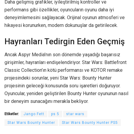
Daha gelişmiş grafikler, iyileştirilmiş kontroller ve
performans gibi özellikler, oyuncuların oyunu daha iyi
deneyimlemesini sağlayacak. Orijinal oyunun atmosferi ve
hikayesi korunurken, modern dokunuşlar da getirilecek.
Hayranları Tedirgin Eden Geçmiş
Ancak Aspyr Media’nın son dönemde yaşadığı başarısız
girişimler, hayranları endişelendiriyor. Star Wars: Battlefront
Classic Collection’ın kötü performansı ve KOTOR remake
projesindeki sorunlar, yeni Star Wars: Bounty Hunter
projesinin geleceği konusunda soru işaretleri doğuruyor.
Oyuncular, yeniden geliştirilen Bounty Hunter oyununun nasıl
bir deneyim sunacağını merakla bekliyor.
Etiketler:
Jango Fett
ps 5
star wars
Star Wars Bounty Hunter
Star Wars Bounty Hunter PS5