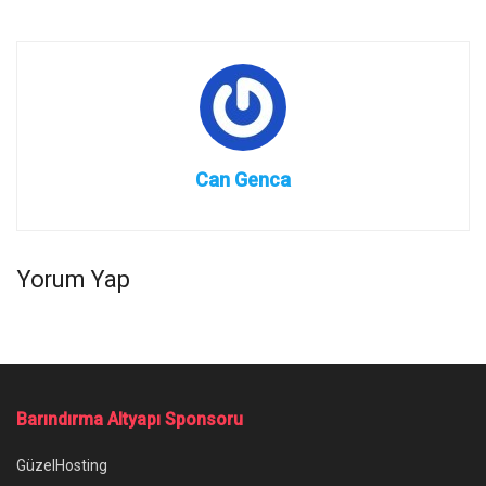
Can Genca
Yorum Yap
Barındırma Altyapı Sponsoru
GüzelHosting