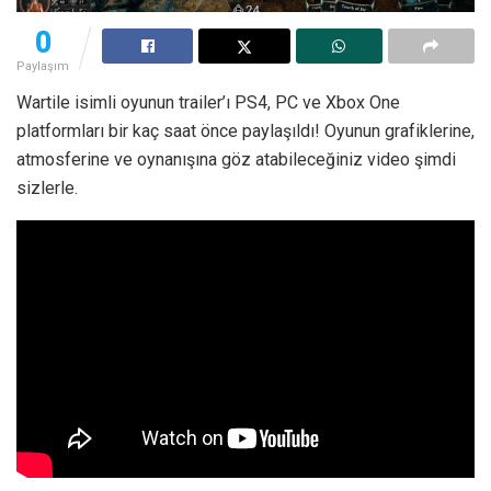
0
Paylaşım
Wartile isimli oyunun trailer’ı PS4, PC ve Xbox One
platformları bir kaç saat önce paylaşıldı! Oyunun grafiklerine,
atmosferine ve oynanışına göz atabileceğiniz video şimdi
sizlerle.