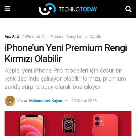
Ana Sayfa
/
iPhone’un Yeni Premium Rengi Kırmızı Olabilir
iPhone’un Yeni Premium Rengi
Kırmızı Olabilir
Apple, yeni iPhone Pro modelleri için cesur bir
renk üzerinde çalışıyor olabilir; kırmızı, premium
seride sürpriz aday olarak öne çıkıyor.
Yazar:
Muhammed Kayan
23 Şubat 2026