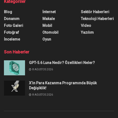
Evde Çalışanlar İçin İnternet
Hızını Artırma
Yazar:
Uğurcan Taşpınar
15 Mart 2021
0
Paylaşım
Tüm dünya genelinde etkili olan Korona salgını, iş yapma