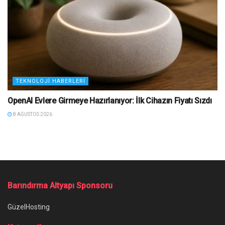
TEKNOLOJI HABERLERI
OpenAI Evlere Girmeye Hazırlanıyor: İlk Cihazın Fiyatı Sızdı
8 AĞUSTOS 2026
Ana Sayfa
/
Evde Çalışanlar İçin İnternet Hızını Artırma