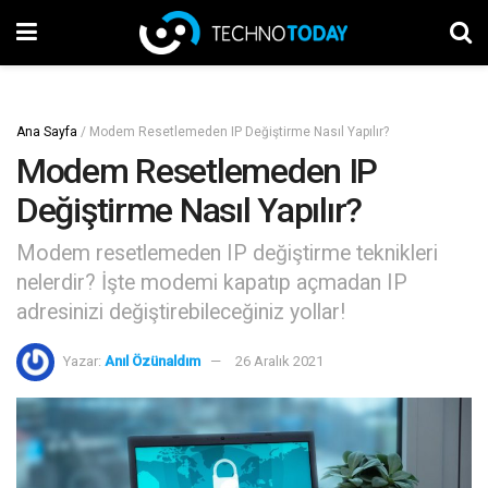
Ana Sayfa
/
Modem Resetlemeden IP Değiştirme Nasıl Yapılır?
Modem Resetlemeden IP
Değiştirme Nasıl Yapılır?
Modem resetlemeden IP değiştirme teknikleri
nelerdir? İşte modemi kapatıp açmadan IP
adresinizi değiştirebileceğiniz yollar!
Yazar:
Anıl Özünaldım
26 Aralık 2021