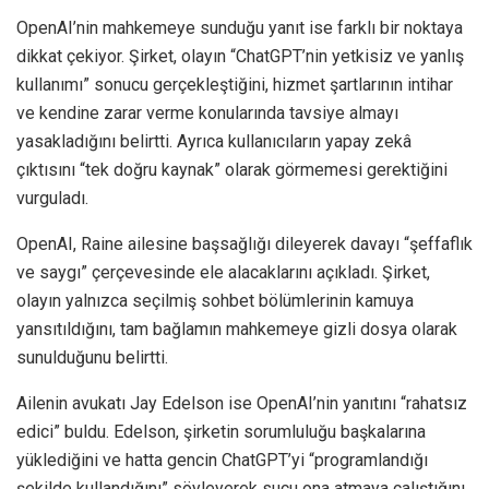
OpenAI’nin mahkemeye sunduğu yanıt ise farklı bir noktaya
dikkat çekiyor. Şirket, olayın “ChatGPT’nin yetkisiz ve yanlış
kullanımı” sonucu gerçekleştiğini, hizmet şartlarının intihar
ve kendine zarar verme konularında tavsiye almayı
yasakladığını belirtti. Ayrıca kullanıcıların yapay zekâ
çıktısını “tek doğru kaynak” olarak görmemesi gerektiğini
vurguladı.
OpenAI, Raine ailesine başsağlığı dileyerek davayı “şeffaflık
ve saygı” çerçevesinde ele alacaklarını açıkladı. Şirket,
olayın yalnızca seçilmiş sohbet bölümlerinin kamuya
yansıtıldığını, tam bağlamın mahkemeye gizli dosya olarak
sunulduğunu belirtti.
Ailenin avukatı Jay Edelson ise OpenAI’nin yanıtını “rahatsız
edici” buldu. Edelson, şirketin sorumluluğu başkalarına
yüklediğini ve hatta gencin ChatGPT’yi “programlandığı
şekilde kullandığını” söyleyerek suçu ona atmaya çalıştığını