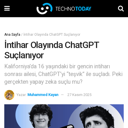
Ana Sayfa
/
İntihar Olayında ChatGPT Suçlanıyor
İntihar Olayında ChatGPT
Suçlanıyor
Kaliforniya’da 16 yaşındaki bir gencin intiharı
sonrası ailesi, ChatGPT’yi “teşvik” ile suçladı. Peki
gerçekten yapay zeka suçlu mu?
Yazar:
Muhammed Kayan
27 Kasım 2025