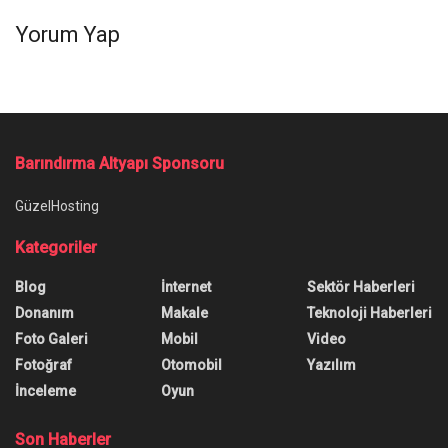
Yorum Yap
Ana Sayfa
/
Instagram Edits’e Yeni Özellikler Geldi
Instagram Edits’e Yeni Özellikler
Geldi
Meta, Edits uygulamasına maskeleme, ses
kontrolü ve Stranger Things fontu gibi yeni
özellikler ekledi.
Yazar:
Muhammed Kayan
27 Kasım 2025