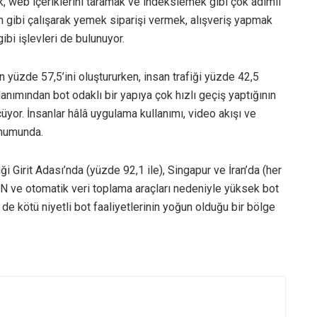
ek, web içeriklerini taramak ve indekslemek gibi çok adımlı
tan gibi çalışarak yemek siparişi vermek, alışveriş yapmak
bi işlevleri de bulunuyor.
in yüzde 57,5’ini oluştururken, insan trafiği yüzde 42,5
lanımından bot odaklı bir yapıya çok hızlı geçiş yaptığının
üyor. İnsanlar hâlâ uygulama kullanımı, video akışı ve
onumunda.
i Girit Adası’nda (yüzde 92,1 ile), Singapur ve İran’da (her
 VPN ve otomatik veri toplama araçları nedeniyle yüksek bot
 de kötü niyetli bot faaliyetlerinin yoğun olduğu bir bölge