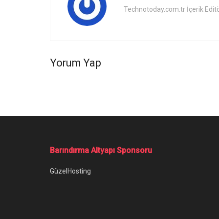
Technotoday.com.tr İçerik Edit
Yorum Yap
Barındırma Altyapı Sponsoru
GüzelHosting