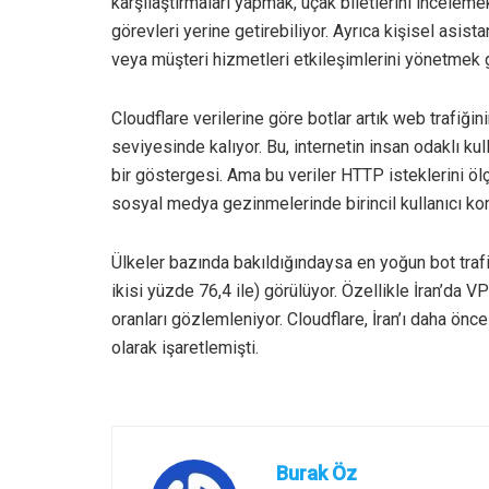
karşılaştırmaları yapmak, uçak biletlerini incelem
görevleri yerine getirebiliyor. Ayrıca kişisel asis
veya müşteri hizmetleri etkileşimlerini yönetmek gi
Cloudflare verilerine göre botlar artık web trafiğin
seviyesinde kalıyor. Bu, internetin insan odaklı kul
bir göstergesi. Ama bu veriler HTTP isteklerini ölç
sosyal medya gezinmelerinde birincil kullanıcı k
Ülkeler bazında bakıldığındaysa en yoğun bot trafiğ
ikisi yüzde 76,4 ile) görülüyor. Özellikle İran’da
oranları gözlemleniyor. Cloudflare, İran’ı daha önce
olarak işaretlemişti.
Burak Öz