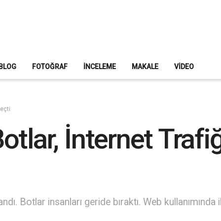
BLOG
FOTOĞRAF
İNCELEME
MAKALE
VIDEO
Geçti
 Botlar, İnternet Traf
ndı. Botlar insanları geride bıraktı. Web kullanımında i