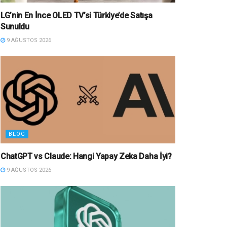
LG’nin En İnce OLED TV’si Türkiye’de Satışa
Sunuldu
9 AĞUSTOS 2026
BLOG
ChatGPT vs Claude: Hangi Yapay Zeka Daha İyi?
9 AĞUSTOS 2026