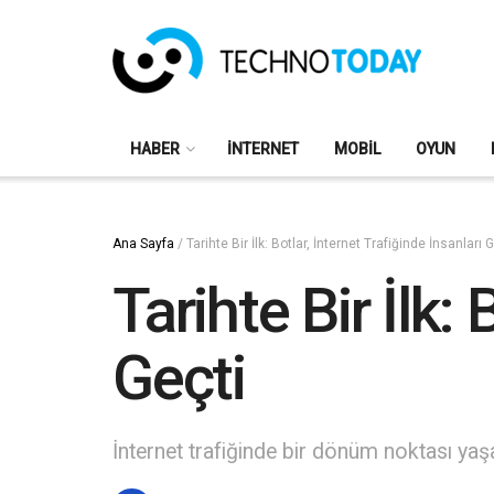
HABER
İNTERNET
MOBIL
OYUN
Ana Sayfa
/
Tarihte Bir İlk: Botlar, İnternet Trafiğinde İnsanları 
Tarihte Bir İlk:
Geçti
İnternet trafiğinde bir dönüm noktası yaşa