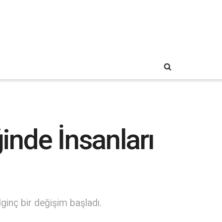
iğinde İnsanları
lginç bir değişim başladı.