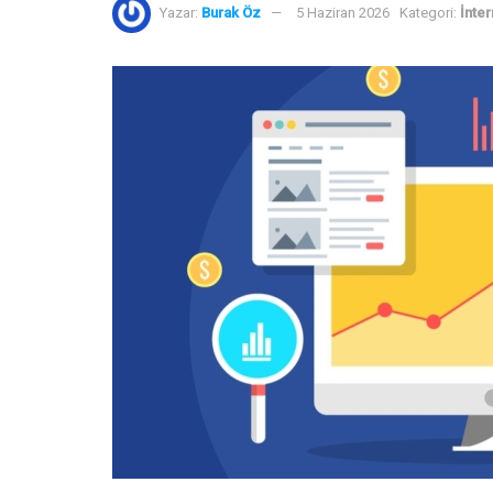
Yazar:
Burak Öz
5 Haziran 2026
Kategori:
İnter