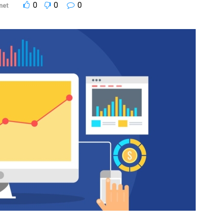
0
0
0
net