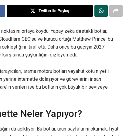
Twitter ile Paylaş
m noktasını ortaya koydu. Yapay zeka destekli botlar,
i. Cloudflare CEO’su ve kurucu ortağı Matthew Prince, bu
çekleştiğini itiraf etti. Daha önce bu geçişin 2027
r karşısında şaşkınlığını gizleyemedi.
arayıcıları, arama motoru botları veyahut kötü niyetli
ın yerine internette dolaşıyor ve görevlerini insan
lare’in verileri ise bu botların çok büyük bir seviyeye
nette Neler Yapıyor?
ığını da açıklıyor. Bu botlar, ürün sayfalarını okumak, fiyat