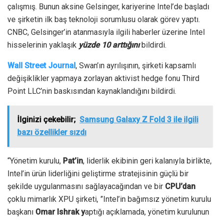
çalışmış. Bunun aksine Gelsinger, kariyerine Intel’de başladı
ve şirketin ilk baş teknoloji sorumlusu olarak görev yaptı.
CNBC, Gelsinger’in atanmasıyla ilgili haberler üzerine Intel
hisselerinin yaklaşık
yüzde 10 arttığını
bildirdi.
Wall Street Journal
, Swan’ın ayrılışının, şirketi kapsamlı
değişiklikler yapmaya zorlayan aktivist hedge fonu Third
Point LLC’nin baskısından kaynaklandığını bildirdi.
İlginizi çekebilir;
Samsung Galaxy Z Fold 3 ile ilgili
bazı özellikler sızdı
“Yönetim kurulu,
Pat’in
, liderlik ekibinin geri kalanıyla birlikte,
Intel’in ürün liderliğini geliştirme stratejisinin güçlü bir
şekilde uygulanmasını sağlayacağından ve bir
CPU’dan
çoklu mimarlık XPU şirketi, ”Intel’in bağımsız yönetim kurulu
başkanı
Omar Ishrak y
aptığı açıklamada, yönetim kurulunun