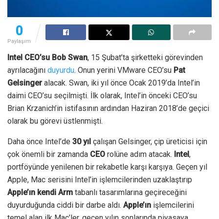
0
Paylaşım
Intel CEO’su Bob Swan
, 15 Şubat’ta şirketteki
görevinden
ayrılacağını
duyurdu
.
Onun yerini VMware CEO’su
Pat
Gelsinger
alacak.
Swan, iki yıl önce Ocak 2019’da Intel’in
daimi CEO’su seçilmişti. İlk olarak, Intel’in önceki CEO’su
Brian Krzanich’in istifasının ardından Haziran 2018’de geçici
olarak bu görevi üstlenmişti.
Daha önce Intel’de
30 yıl
çalışan Gelsinger, çip üreticisi için
çok önemli bir zamanda
CEO
rolüne adım atacak.
Intel
,
portföyünde yenilenen bir rekabetle karşı karşıya.
Geçen yıl
Apple, Mac serisini Intel’in işlemcilerinden uzaklaştırıp
Apple’ın kendi Arm
tabanlı tasarımlarına geçireceğini
duyurduğunda ciddi bir darbe aldı.
Apple’ın
işlemcilerini
temel alan ilk Mac’ler, geçen yılın sonlarında piyasaya