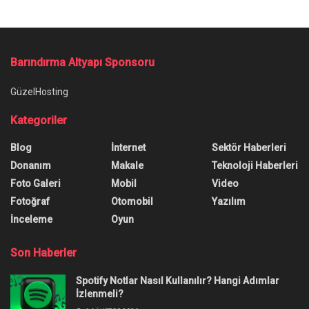
Ana Sayfa
/
Instagram Hikayeye Bakanlar Gözükmüyor, Çözümü Nedir?
Instagram Hikayeye Bakanlar
Gözükmüyor, Çözümü Nedir?
Instagram hikaye bakanlar gözükmüyor, ne
yapmalıyım diye merak ediyorsanız bu rehberdeki
adımları takip edebilirsiniz.
Yazar:
Anıl Özünaldım
11 Aralık 2022