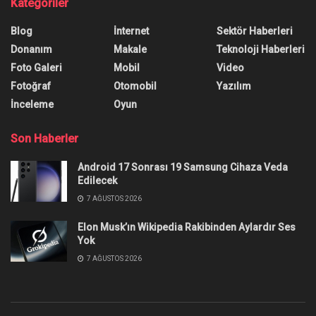
Discord Hydra Bot Nasıl
Kullanılır, Komutları Neler?
Discord Hydra bot nasıl kullanılır diye merak mı
ediyorsunuz? Bu rehberde Hydra bot kurulumuna
dair bilinmesi gereken her şey var.
Yazar:
Anıl Özünaldım
27 Ocak 2026