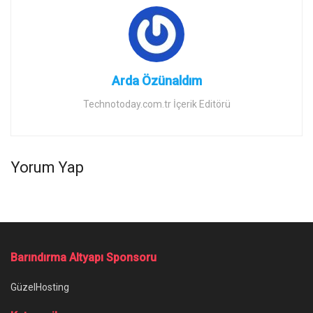
Arda Özünaldım
Technotoday.com.tr İçerik Editörü
Yorum Yap
Ana Sayfa
/
Discord Hydra Bot Nasıl Kullanılır, Komutları Neler?