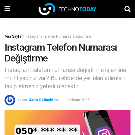
Ana Sayfa
/
Instagram Telefon Numarası Değiştirme
Instagram Telefon Numarası
Değiştirme
Instagram telefon numarası değiştirme işlemine
mi ihtiyacınız var? Bu rehberde yer alan adımları
takip etmeniz yeterli olacaktır.
Yazar:
Arda Özünaldım
2 Nisan 2025