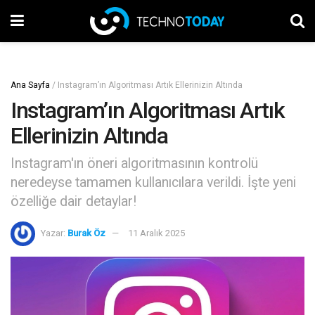
Ana Sayfa
/
Instagram’ın Algoritması Artık Ellerinizin Altında
Instagram’ın Algoritması Artık
Ellerinizin Altında
Instagram'ın öneri algoritmasının kontrolü
neredeyse tamamen kullanıcılara verildi. İşte yeni
özelliğe dair detaylar!
Yazar:
Burak Öz
11 Aralık 2025