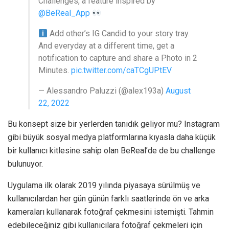
Challenges, a feature inspired by
@BeReal_App
Add other’s IG Candid to your story tray.
And everyday at a different time, get a
notification to capture and share a Photo in 2
Minutes.
pic.twitter.com/caTCgUPtEV
— Alessandro Paluzzi (@alex193a)
August
22, 2022
Bu konsept size bir yerlerden tanıdık geliyor mu? Instagram
gibi büyük sosyal medya platformlarına kıyasla daha küçük
bir kullanıcı kitlesine sahip olan BeReal’de de bu challenge
bulunuyor.
Uygulama ilk olarak 2019 yılında piyasaya sürülmüş ve
kullanıcılardan her gün günün farklı saatlerinde ön ve arka
kameraları kullanarak fotoğraf çekmesini istemişti. Tahmin
edebileceğiniz gibi kullanıcılara fotoğraf çekmeleri için