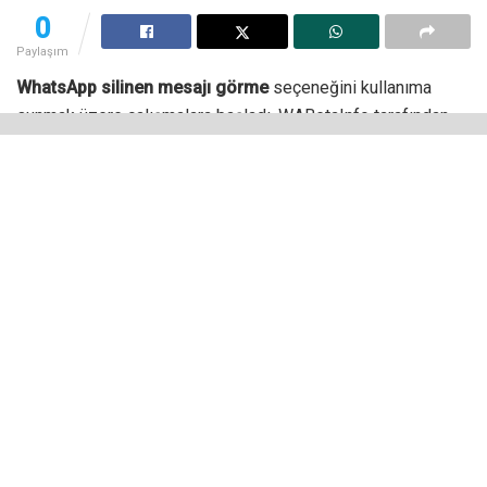
0
Paylaşım
WhatsApp silinen mesajı görme
seçeneğini kullanıma
sunmak üzere çalışmalara başladı. WABetaInfo tarafından
paylaşılan bilgilere göre Google Play Beta programı aracılığı
ile yayımlanan sürüm 2.22.18.13, kullanıcıların uzun bir
zamandır beklediği bir özelliği içeriyor.
Kullanıcılar yanlışlıkla silinen mesajları geri almak için uzun
bir zamandır alternatif çözüm yolları arıyordu. Bunun için
üçüncü taraf uygulamalara başvuranlar bile oldu ancak
WhatsApp, bu tür uygulamaların kullanımına izin vermediği
için bu uygulamaları kullanan kişilerin hesabı belirli bir süre
boyunca yasaklandı.
WhatsApp Messenger, kullanıcıların neden orijinal uygulama
dururken üçüncü taraf uygulamalara yöneldiğini anlamak için