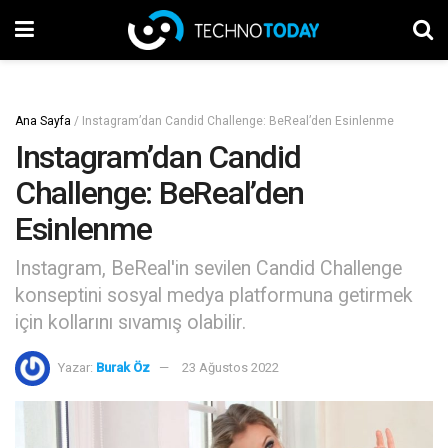
Ana Sayfa
/
Instagram’dan Candid Challenge: BeReal’den Esinlenme
Instagram’dan Candid
Challenge: BeReal’den
Esinlenme
Instagram, BeReal'in sevilen Candid Challenge
konseptini sosyal medya platformuna getirmek
için kollarını sıvamış olabilir.
Yazar:
Burak Öz
23 Ağustos 2022