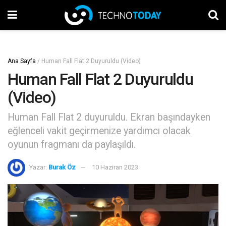
Ana Sayfa
/
Human Fall Flat 2 Duyuruldu (Video)
Human Fall Flat 2 Duyuruldu
(Video)
Human Fall Flat 2 duyuruldu. Ekran başındayken
eğlenceli vakit geçirmenize yardımcı olacak
oyunun fragmanı da paylaşıldı.
Yazar:
Burak Öz
10 Haziran 2023