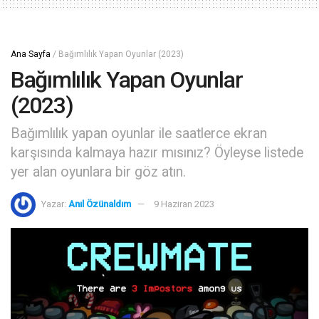
Ana Sayfa
/
Bağımlılık Yapan Oyunlar (2023)
Bağımlılık Yapan Oyunlar
(2023)
Bağımlılık yapan oyunlar ile saatlerce ekran
karşısında kalmaya hazır mısınız? Öyleyse listede
yer alan oyunlara bir göz atın.
Yazar:
Anıl Özünaldım
9 Haziran 2023