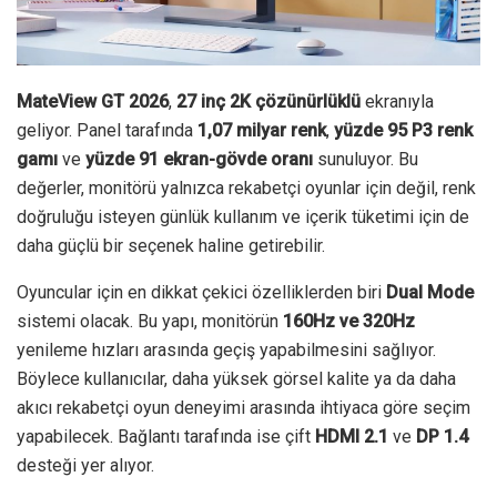
MateView GT 2026
,
27 inç 2K çözünürlüklü
ekranıyla
geliyor. Panel tarafında
1,07 milyar renk
,
yüzde 95 P3 renk
gamı
ve
yüzde 91 ekran-gövde oranı
sunuluyor. Bu
değerler, monitörü yalnızca rekabetçi oyunlar için değil, renk
doğruluğu isteyen günlük kullanım ve içerik tüketimi için de
daha güçlü bir seçenek haline getirebilir.
Oyuncular için en dikkat çekici özelliklerden biri
Dual Mode
sistemi olacak. Bu yapı, monitörün
160Hz ve 320Hz
yenileme hızları arasında geçiş yapabilmesini sağlıyor.
Böylece kullanıcılar, daha yüksek görsel kalite ya da daha
akıcı rekabetçi oyun deneyimi arasında ihtiyaca göre seçim
yapabilecek. Bağlantı tarafında ise çift
HDMI 2.1
ve
DP 1.4
desteği yer alıyor.