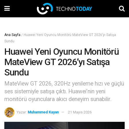
Ana Sayfa
/
Huawei Yeni Oyuncu Monitörü MateView GT 2026’yı Satışa
Sundu
Huawei Yeni Oyuncu Monitörü
MateView GT 2026’yı Satışa
Sundu
MateView GT 2026, 320Hz yenileme hızı ve güçlü
ses sistemiyle satışa çıktı. Huawei’nin yeni
monitörü oyunculara akıcı deneyim sunabilir.
Yazar:
Muhammed Kayan
21 Mayıs 2026