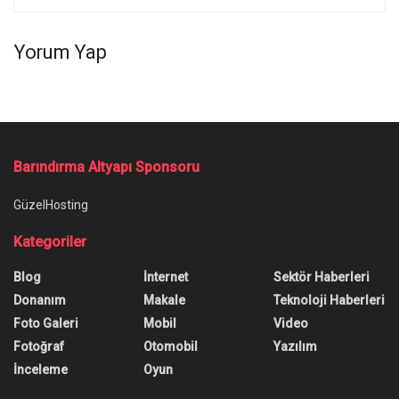
Yorum Yap
Ana Sayfa
/
Xiaomi Poco Pad C1 Yeni Özelliklerle Satışa Sunuldu
Xiaomi Poco Pad C1 Yeni
Özelliklerle Satışa Sunuldu
Xiaomi Poco Pad C1, 120 Hz ekranı ve HyperOS
3 desteğiyle global pazara çıkıyor. Yeni tablet,
uygun fiyatlı seçenek arayanlara seslenebilir.