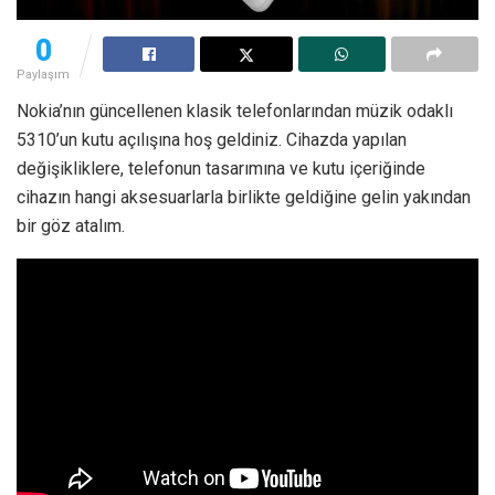
0
Paylaşım
Nokia’nın güncellenen klasik telefonlarından müzik odaklı
5310’un kutu açılışına hoş geldiniz. Cihazda yapılan
değişikliklere, telefonun tasarımına ve kutu içeriğinde
cihazın hangi aksesuarlarla birlikte geldiğine gelin yakından
bir göz atalım.