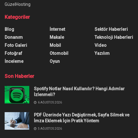
GüzelHosting
Kategoriler
Blog
İnternet
Sektör Haberleri
Donanım
Makale
Teknoloji Haberleri
Foto Galeri
Mobil
Video
Fotoğraf
Otomobil
Yazılım
İnceleme
Oyun
Son Haberler
Spotify Notlar Nasıl Kullanılır? Hangi Adımlar
İzlenmeli?
6 AĞUSTOS 2026
PDF Üzerinde Yazı Değiştirmek, Sayfa Silmek ve
İmza Eklemek İçin Pratik Yöntem
5 AĞUSTOS 2026