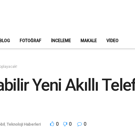
BLOG
FOTOĞRAF
İNCELEME
MAKALE
VIDEO
Toplayacak!
ilir Yeni Akıllı Tele
0
0
0
bil
,
Teknoloji Haberleri