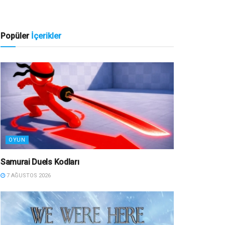
Popüler
İçerikler
OYUN
Samurai Duels Kodları
7 AĞUSTOS 2026