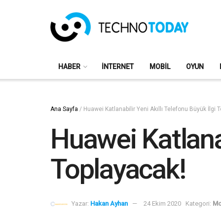
HABER
İNTERNET
MOBIL
OYUN
Ana Sayfa
/
Huawei Katlanabilir Yeni Akıllı Telefonu Büyük İlgi 
Huawei Katlanab
Toplayacak!
Yazar:
Hakan Ayhan
24 Ekim 2020
Kategori:
Mo