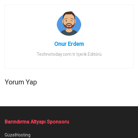
Onur Erdem
Technotoday.com.tr İçerik Editörü
Yorum Yap
Barındırma Altyapı Sponsoru
GüzelHosting