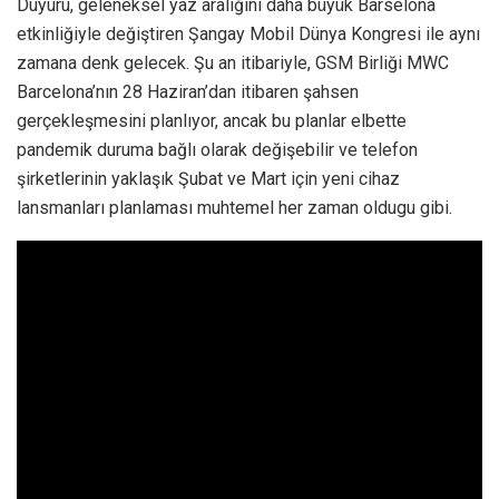
Duyuru, geleneksel yaz aralığını daha büyük Barselona
etkinliğiyle değiştiren Şangay Mobil Dünya Kongresi ile aynı
zamana denk gelecek. Şu an itibariyle, GSM Birliği MWC
Barcelona’nın 28 Haziran’dan itibaren şahsen
gerçekleşmesini planlıyor, ancak bu planlar elbette
pandemik duruma bağlı olarak değişebilir ve telefon
şirketlerinin yaklaşık Şubat ve Mart için yeni cihaz
lansmanları planlaması muhtemel her zaman oldugu gibi.