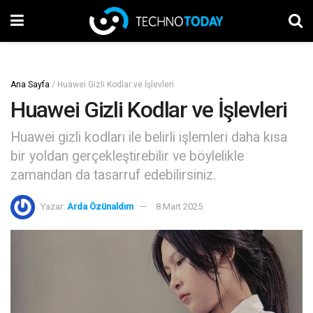
Ana Sayfa
/
Huawei Gizli Kodlar ve İşlevleri
Huawei Gizli Kodlar ve İşlevleri
Huawei gizli kodları ile belirli işlemleri daha kısa
bir yoldan gerçekleştirebilir ve böylelikle
zamandan da tasarruf edebilirsiniz.
Yazar:
Arda Özünaldım
8 Mart 2025