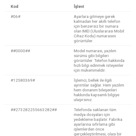
Kod
İşlevi
#06#
Ayarlara gitmeye gerek
kalmadan her akıllı telefon
için benzersiz bir numara
olan IMEI (Uluslararası Mobil
Cihaz Kodu) numarasını
görüntüler.
##0000##
Model numarası, yazılım
sürümü gibi bilgileri
görüntüler. Telefon hakkında
hızlı bilgi edinmek isteyenler
için mükemmeldir.
#12580369#
İşlemci, bellek ile ilgili
ayrıntılar sağlar. Hem yazılım
hem donanım bileşenleri
hakkında kapsamlı bilgiye
ulaşırsınız.
##273282255663282##
Telefonda saklanan tüm
medya dosyaları için
yedekleme başlatır. Fabrika
ayarlarına sıfırlama gibi
işlemlerden önce
gerçekleştirilmesi, olası bir