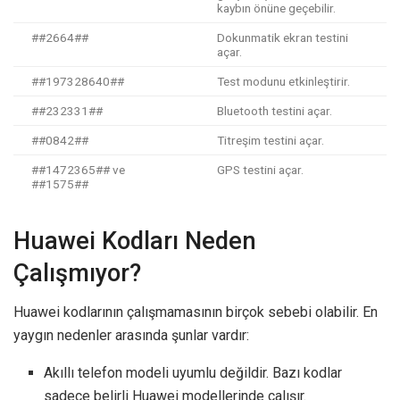
kaybın önüne geçebilir.
##2664##
Dokunmatik ekran testini
açar.
##197328640##
Test modunu etkinleştirir.
##232331##
Bluetooth testini açar.
##0842##
Titreşim testini açar.
##1472365## ve
GPS testini açar.
##1575##
Huawei Kodları Neden
Çalışmıyor?
Huawei kodlarının çalışmamasının birçok sebebi olabilir. En
yaygın nedenler arasında şunlar vardır:
Akıllı telefon modeli uyumlu değildir. Bazı kodlar
sadece belirli Huawei modellerinde çalışır.