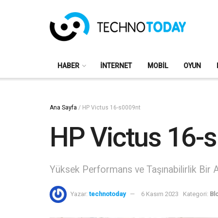
HABER
İNTERNET
MOBIL
OYUN
Ana Sayfa
/
HP Victus 16-s0009nt
HP Victus 16-
Yüksek Performans ve Taşınabilirlik Bir 
Yazar:
technotoday
6 Kasım 2023
Kategori:
Bl