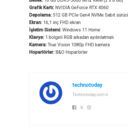
Bellek:
16 GB DDR5-5600 MHz RAM (2 x 8 GB)
Grafik Kartı:
NVIDIA GeForce RTX 4060
Depolama:
512 GB PCIe Gen4 NVMe Sabit sürüc
Ekran:
16,1 inç FHD ekran
İşletim Sistemi:
Windows 11 Home
Klavye:
1 bölgeli RGB arkadan aydınlatmalı
Kamera:
True Vision 1080p FHD kamera
Hoparlörler:
B&O Hoparlörler
technotoday
Technotoday.com.tr