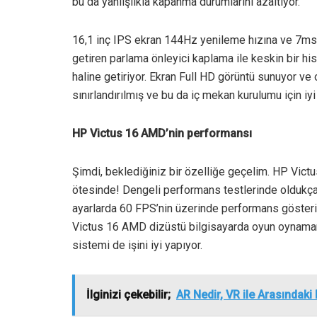
bu da yanlışlıkla kapanma durumlarını azaltıyor.
16,1 inç IPS ekran 144Hz yenileme hızına ve 7ms t
getiren parlama önleyici kaplama ile keskin bir hi
haline getiriyor. Ekran Full HD görüntü sunuyor ve o
sınırlandırılmış ve bu da iç mekan kurulumu için iyi
HP Victus 16 AMD’nin performansı
Şimdi, beklediğiniz bir özelliğe geçelim. HP Vict
ötesinde! Dengeli performans testlerinde oldukça
ayarlarda 60 FPS’nin üzerinde performans gösteri
Victus 16 AMD dizüstü bilgisayarda oyun oynamanı
sistemi de işini iyi yapıyor.
İlginizi çekebilir;
AR Nedir, VR ile Arasındaki 