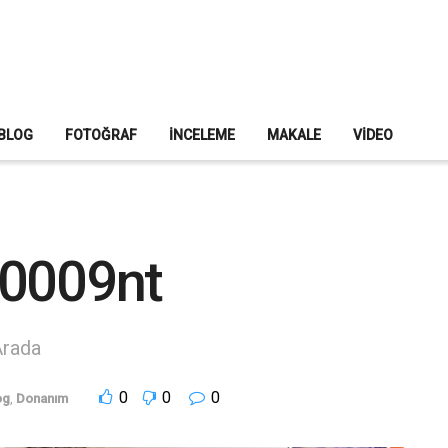
BLOG
FOTOĞRAF
İNCELEME
MAKALE
VIDEO
s0009nt
Arada
0
0
0
og
,
Donanım