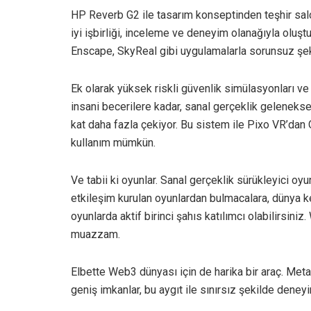
HP Reverb G2 ile tasarım konseptinden teşhir salo
iyi işbirliği, inceleme ve deneyim olanağıyla oluştu
Enscape, SkyReal gibi uygulamalarla sorunsuz şeki
Ek olarak yüksek riskli güvenlik simülasyonları 
insani becerilere kadar, sanal gerçeklik geleneksel
kat daha fazla çekiyor. Bu sistem ile Pixo VR’dan 
kullanım mümkün.
Ve tabii ki oyunlar. Sanal gerçeklik sürükleyici o
etkileşim kurulan oyunlardan bulmacalara, dünya k
oyunlarda aktif birinci şahıs katılımcı olabilirs
muazzam.
Elbette Web3 dünyası için de harika bir araç. M
geniş imkanlar, bu aygıt ile sınırsız şekilde deneyi