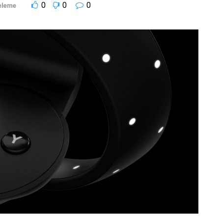
0
0
0
eleme