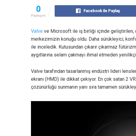
0
Facebook ile Paylaş
Paylaşım
Valve
ve Microsoft ile iş birliği içinde geliştirile
merkezimizin konuğu oldu. Daha sürükleyici, konf
ile inceledik. Kutusundan çıkarır çıkarmaz fütüriz
aygıtlarına selam çakmayı ihmal etmeden yenilikçi d
Valve tarafından tasarlanmış endüstri lideri lensle
ekranı (HMD) ile dikkat çekiyor. En çok satan 2 V
çözünürlüğü sunmanın yanı sıra tamamen sürükle