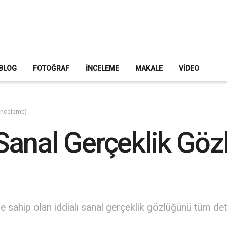
BLOG
FOTOĞRAF
İNCELEME
MAKALE
VIDEO
(İnceleme)
anal Gerçeklik Gözlü
e sahip olan iddialı sanal gerçeklik gözlüğünü tüm detay