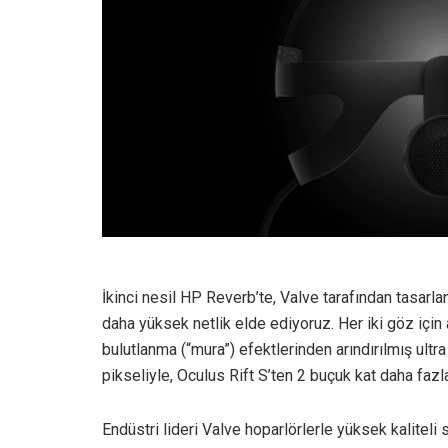
İkinci nesil HP Reverb’te, Valve tarafından tasarla
daha yüksek netlik elde ediyoruz. Her iki göz içi
bulutlanma (“mura”) efektlerinden arındırılmış ultr
pikseliyle, Oculus Rift S’ten 2 buçuk kat daha fazl
Endüstri lideri Valve hoparlörlerle yüksek kalite