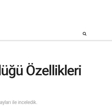
ğü Özellikleri
ları ile inceledik.