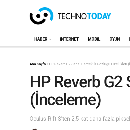
HABER
İNTERNET
MOBIL
OYUN
Ana Sayfa
/
HP Reverb G2 Sanal Gerçeklik Gözlüğü Özellikleri 
HP Reverb G2 S
(İnceleme)
Oculus Rift S'ten 2,5 kat daha fazla piksel