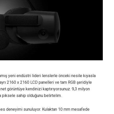
nmış yeni endüstri lideri lenslerle önceki nesile kıyasla
n ayrı 2160 x 2160 LCD panelleri ve tam RGB şeridiyle
a net görüntüye kendinizi kaptırıyorsunuz. 9,3 milyon
a piksele sahip olduğunu belirtelim.
li ses deneyimi sunuluyor. Kulaktan 10 mm mesafede