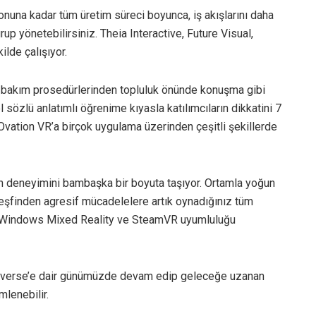
nuna kadar tüm üretim süreci boyunca, iş akışlarını daha
rup yönetebilirsiniz. Theia Interactive, Future Visual,
lde çalışıyor.
ve bakım prosedürlerinden topluluk önünde konuşma gibi
 sözlü anlatımlı öğrenime kıyasla katılımcıların dikkatini 7
Ovation VR’a birçok uygulama üzerinden çeşitli şekillerde
yun deneyimini bambaşka bir boyuta taşıyor. Ortamla yoğun
eşfinden agresif mücadelelere artık oynadığınız tüm
iniz. Windows Mixed Reality ve SteamVR uyumluluğu
etaverse’e dair günümüzde devam edip geleceğe uzanan
mlenebilir.