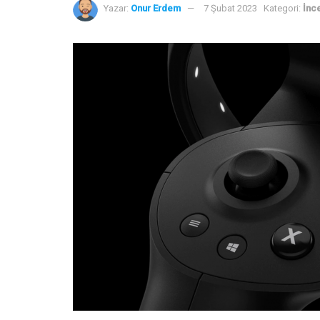
Yazar:
Onur Erdem
7 Şubat 2023
Kategori:
İnc