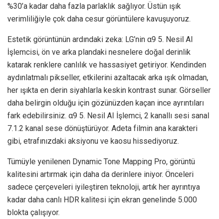
%30’a kadar daha fazla parlaklık sağlıyor. Üstün ışık
verimliliğiyle çok daha cesur görüntülere kavuşuyoruz.
Estetik görüntünün ardındaki zeka: LG’nin α9 5. Nesil AI
İşlemcisi, ön ve arka plandaki nesnelere doğal derinlik
katarak renklere canlılık ve hassasiyet getiriyor. Kendinden
aydınlatmalı pikseller, etkilerini azaltacak arka ışık olmadan,
her ışıkta en derin siyahlarla keskin kontrast sunar. Görseller
daha belirgin olduğu için gözünüzden kaçan ince ayrıntıları
fark edebilirsiniz. α9 5. Nesil AI İşlemci, 2 kanallı sesi sanal
7.1.2 kanal sese dönüştürüyor. Adeta filmin ana karakteri
gibi, etrafınızdaki aksiyonu ve kaosu hissediyoruz.
Tümüyle yenilenen Dynamic Tone Mapping Pro, görüntü
kalitesini artırmak için daha da derinlere iniyor. Önceleri
sadece çerçeveleri iyileştiren teknoloji, artık her ayrıntıya
kadar daha canlı HDR kalitesi için ekran genelinde 5.000
blokta çalışıyor.