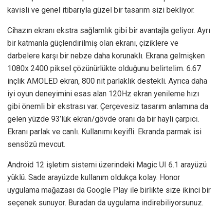
kavisli ve genel itibarıyla güzel bir tasarım sizi bekliyor.
Cihazın ekranı ekstra sağlamlık gibi bir avantajla geliyor. Ayrı
bir katmanla güçlendirilmiş olan ekranı, çiziklere ve
darbelere karşı bir nebze daha korunaklı. Ekrana gelmişken
1080x 2400 piksel çözünürlükte olduğunu belirtelim. 6.67
inçlik AMOLED ekran, 800 nit parlaklık destekli. Ayrıca daha
iyi oyun deneyimini esas alan 120Hz ekran yenileme hızı
gibi önemli bir ekstrası var. Çerçevesiz tasarım anlamına da
gelen yüzde 93’lük ekran/gövde oranı da bir hayli çarpıcı.
Ekranı parlak ve canlı. Kullanımı keyifli. Ekranda parmak isi
sensözü mevcut.
Android 12 işletim sistemi üzerindeki Magic UI 6.1 arayüzü
yüklü. Sade arayüzde kullanım oldukça kolay. Honor
uygulama mağazası da Google Play ile birlikte size ikinci bir
seçenek sunuyor. Buradan da uygulama indirebiliyorsunuz.