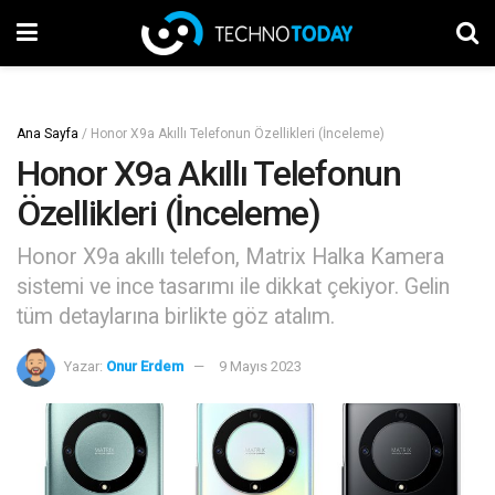
Ana Sayfa
/
Honor X9a Akıllı Telefonun Özellikleri (İnceleme)
Honor X9a Akıllı Telefonun
Özellikleri (İnceleme)
Honor X9a akıllı telefon, Matrix Halka Kamera
sistemi ve ince tasarımı ile dikkat çekiyor. Gelin
tüm detaylarına birlikte göz atalım.
Yazar:
Onur Erdem
9 Mayıs 2023