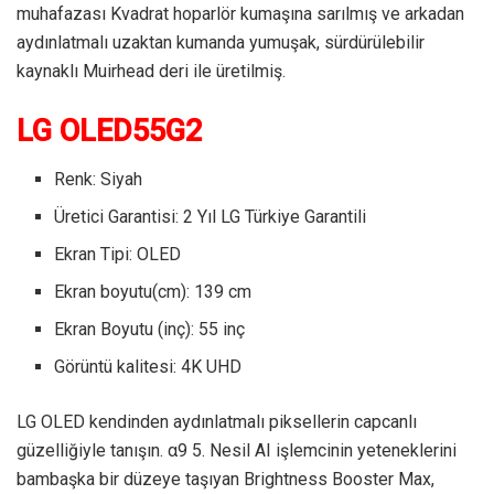
muhafazası Kvadrat hoparlör kumaşına sarılmış ve arkadan
aydınlatmalı uzaktan kumanda yumuşak, sürdürülebilir
kaynaklı Muirhead deri ile üretilmiş.
LG OLED55G2
Renk: Siyah
Üretici Garantisi: 2 Yıl LG Türkiye Garantili
Ekran Tipi: OLED
Ekran boyutu(cm): 139 cm
Ekran Boyutu (inç): 55 inç
Görüntü kalitesi: 4K UHD
LG OLED kendinden aydınlatmalı piksellerin capcanlı
güzelliğiyle tanışın. α9 5. Nesil AI işlemcinin yeteneklerini
bambaşka bir düzeye taşıyan Brightness Booster Max,