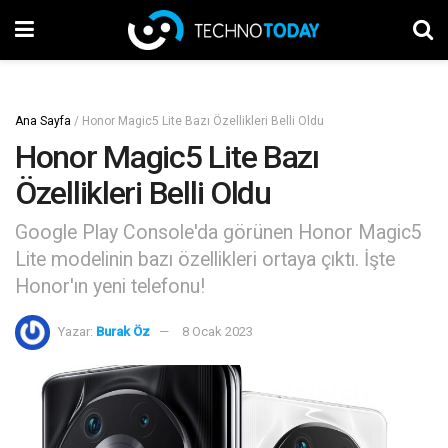
Ana Sayfa
/
Honor Magic5 Lite Bazı Özellikleri Belli Oldu
Honor Magic5 Lite Bazı
Özellikleri Belli Oldu
Google Play Console'da görünen Honor Magic5
Lite modelinin bazı özellikleri ortaya çıktı. İşte
Honor'ın yeni telefonu!
Yazar:
Burak Öz
8 Ocak 2023