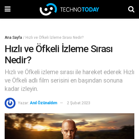
Ana Sayfa
/
Hızlı ve Öfkeli İzleme Sırası Nedir?
Hızlı ve Öfkeli İzleme Sırası
Nedir?
Hızlı ve Öfkeli izleme sırası ile hareket ederek Hızlı
ve Öfkeli adlı film serisini en başından sonuna
kadar izleyin.
Yazar:
Anıl Özünaldım
2 Şubat 2023