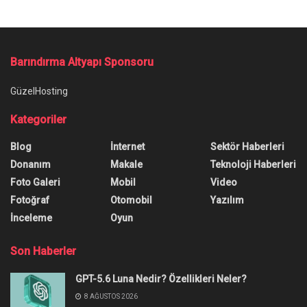
Ana Sayfa
/
ChatGPT Kullanıcı Sayısı Dudak Uçuklattı
ChatGPT Kullanıcı Sayısı Dudak
Uçuklattı
ChatGPT kullanıcı sayısı ortaya çıktı. Sohbet
botunun ocak ayında aktif kullanıcısı milyonlarca
kullanıcıya ulaştı.
Yazar:
Burak Öz
2 Şubat 2023