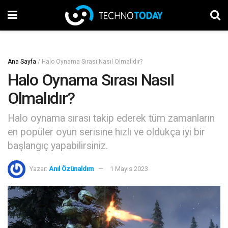
Ana Sayfa
/
Halo Oynama Sırası Nasıl Olmalıdır?
Halo Oynama Sırası Nasıl
Olmalıdır?
Halo oynama sırası takip ederek tüm zamanların
en popüler oyun serisine hızlı ve oldukça iyi bir
başlangıç yapabilirsiniz.
Yazar:
Anıl Özünaldım
1 Mayıs 2023