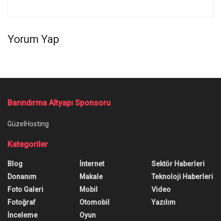
Yorum Yap
Ana Sayfa
/
Rust FPS Arttırma Nasıl Yapılır?
Rust FPS Arttırma Nasıl Yapılır?
Rust FPS arttırma yöntemine ihtiyacı olanlar, sizin
için hazırladığımız bu rehberdeki yöntemlerle
yüksek alabilirsiniz!
Yazar:
Anıl Özünaldım
30 Nisan 2023