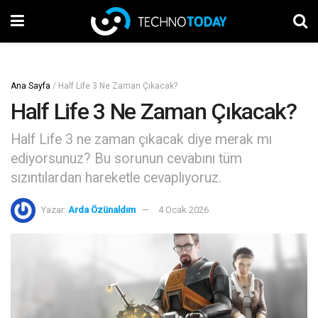
Ana Sayfa
/
Half Life 3 Ne Zaman Çıkacak?
Half Life 3 Ne Zaman Çıkacak?
Half Life 3 ne zaman çıkacak diye merak mı
ediyorsunuz? Bu sorunun cevabını tüm
sızıntılardan hareketle cevaplıyoruz.
Yazar:
Arda Özünaldım
4 Ocak 2026