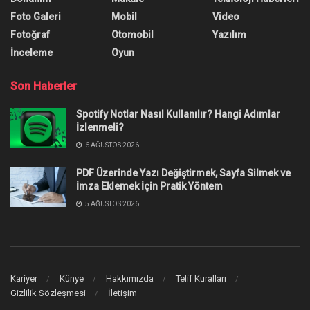
Foto Galeri
Mobil
Video
Fotoğraf
Otomobil
Yazılım
İnceleme
Oyun
Son Haberler
Spotify Notlar Nasıl Kullanılır? Hangi Adımlar
İzlenmeli?
6 AĞUSTOS 2026
PDF Üzerinde Yazı Değiştirmek, Sayfa Silmek ve
İmza Eklemek İçin Pratik Yöntem
5 AĞUSTOS 2026
Kariyer
Künye
Hakkımızda
Telif Kuralları
Gizlilik Sözleşmesi
İletişim