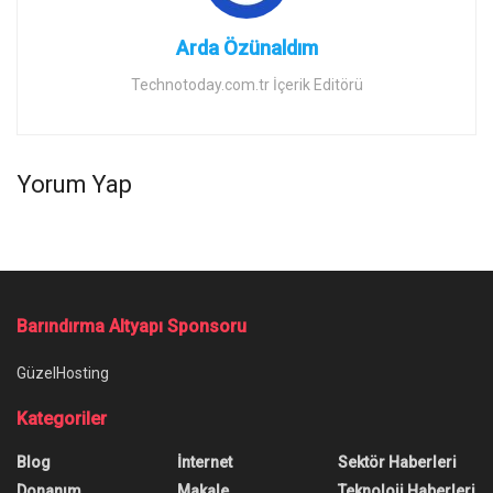
Arda Özünaldım
Technotoday.com.tr İçerik Editörü
Yorum Yap
Barındırma Altyapı Sponsoru
GüzelHosting
Kategoriler
Blog
İnternet
Sektör Haberleri
Donanım
Makale
Teknoloji Haberleri