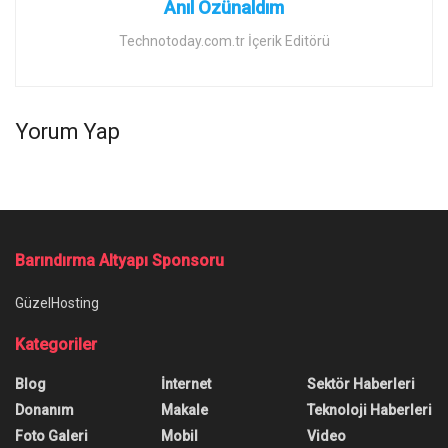
Anıl Özünaldım
Technotoday.com.tr İçerik Editörü
Yorum Yap
Barındırma Altyapı Sponsoru
GüzelHosting
Kategoriler
Blog
İnternet
Sektör Haberleri
Donanım
Makale
Teknoloji Haberleri
Foto Galeri
Mobil
Video