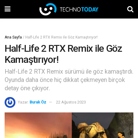
Ana Sayfa
/
Half-Life 2 RTX Remix ile Göz Kamaştırıyor!
Half-Life 2 RTX Remix ile Göz
Kamaştırıyor!
Half-Life 2 RTX Remix sürümü ile göz kamaştırdı.
Oyunda daha önce hiç dikkat çekmeyen birçok
detay öne çıkıyor.
Yazar:
Burak Öz
22 Ağustos 2023