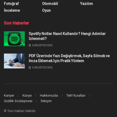
Fotoğraf
Otomobil
Yazılım
İnceleme
Oyun
Son Haberler
Spotify Notlar Nasıl Kullanılır? Hangi Adımlar
İzlenmeli?
6 AĞUSTOS 2026
PDF Üzerinde Yazı Değiştirmek, Sayfa Silmek ve
İmza Eklemek İçin Pratik Yöntem
5 AĞUSTOS 2026
Kariyer
Künye
Hakkımızda
Telif Kuralları
Gizlilik Sözleşmesi
İletişim
© Tüm Hakları Saklıdır.