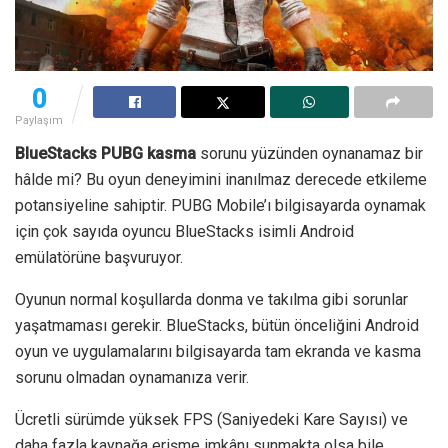
0
Paylaşım
BlueStacks PUBG kasma
sorunu yüzünden oynanamaz bir
hâlde mi? Bu oyun deneyimini inanılmaz derecede etkileme
potansiyeline sahiptir. PUBG Mobile’ı bilgisayarda oynamak
için çok sayıda oyuncu BlueStacks isimli Android
emülatörüne başvuruyor.
Oyunun normal koşullarda donma ve takılma gibi sorunlar
yaşatmaması gerekir. BlueStacks, bütün önceliğini Android
oyun ve uygulamalarını bilgisayarda tam ekranda ve kasma
sorunu olmadan oynamanıza verir.
Ücretli sürümde yüksek FPS (Saniyedeki Kare Sayısı) ve
daha fazla kaynağa erişme imkânı sunmakta olsa bile