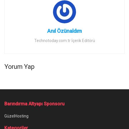
Anıl Özünaldım
Technotoday.com.tr İçerik Editörü
Yorum Yap
Barındırma Altyapı Sponsoru
GüzelHosting
Kategoriler