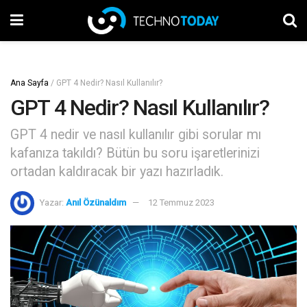
Ana Sayfa
/
GPT 4 Nedir? Nasıl Kullanılır?
GPT 4 Nedir? Nasıl Kullanılır?
GPT 4 nedir ve nasıl kullanılır gibi sorular mı
kafanıza takıldı? Bütün bu soru işaretlerinizi
ortadan kaldıracak bir yazı hazırladık.
Yazar:
Anıl Özünaldım
12 Temmuz 2023