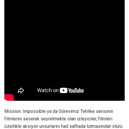
Mission: Impossible ya da Görevimiz Tehlike serisinin
filmlerini severek seyretmekte olan izleyiciler, filmleri
özellikle aksiyon unsurlarını had safhada tutmasından ötürü