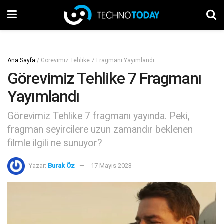
Ana Sayfa
/
Görevimiz Tehlike 7 Fragmanı Yayımlandı
Görevimiz Tehlike 7 Fragmanı
Yayımlandı
Görevimiz Tehlike 7 fragmanı yayında. Peki,
fragman seyircilere uzun zamandır beklenen
filmle ilgili ne sunuyor?
Yazar:
Burak Öz
17 Mayıs 2023