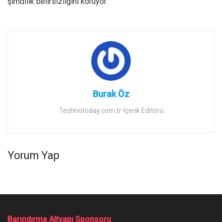
şimdilik belirsizliğini koruyor.
Burak Öz
Technotoday.com.tr İçerik Editörü
Yorum Yap
Barındırma Altyapı Sponsoru