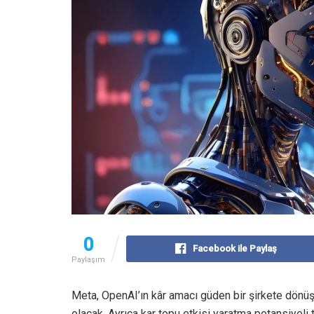
0
Facebook ile Paylaş
Paylaşım
Meta, OpenAI’ın kâr amacı güden bir şirkete dönüş
olacak. Ayrıca kar topu etkisi yaratma potansiyeli 