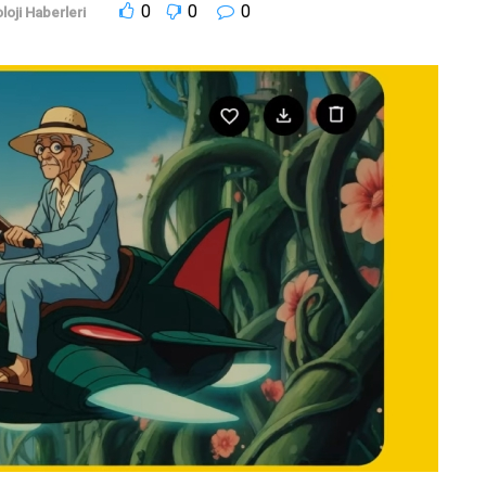
0
0
0
loji Haberleri