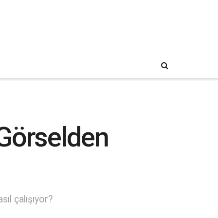
 Görselden
sıl çalışıyor?