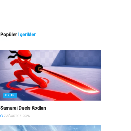
Popüler
İçerikler
OYUN
Samurai Duels Kodları
7 AĞUSTOS 2026