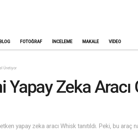
BLOG
FOTOĞRAF
İNCELEME
MAKALE
VIDEO
l Üretiyor
i Yapay Zeka Aracı
retken yapay zeka aracı Whisk tanıtıldı. Peki, bu araç na