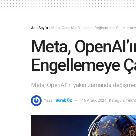
Ana Sayfa
/
Meta, OpenAI’ın Yapısının Değişmesini Engellemey
Meta, OpenAI’ı
Engellemeye Ça
Meta, OpenAI'ın yakın zamanda değişmesi
Yazar:
Burak Öz
16 Aralık 2024
Kategori:
Tekno