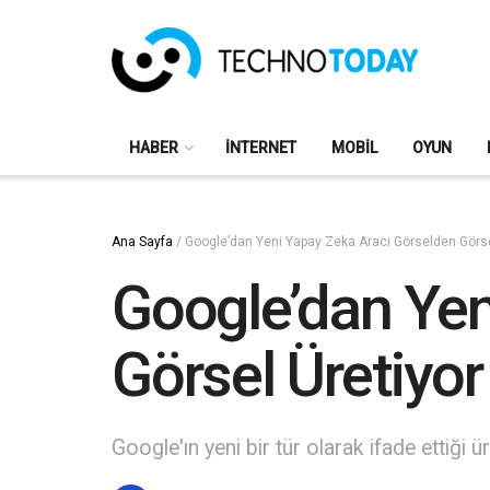
HABER
İNTERNET
MOBIL
OYUN
Ana Sayfa
/
Google’dan Yeni Yapay Zeka Aracı Görselden Görse
Google’dan Yen
Görsel Üretiyor
Google'ın yeni bir tür olarak ifade ettiği ü