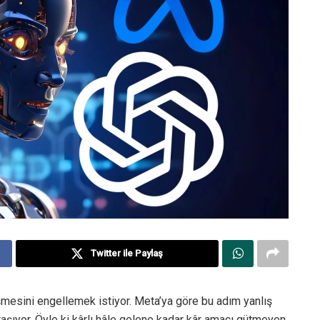
Twitter ile Paylaş
mesini engellemek istiyor. Meta’ya göre bu adım yanlış
taşıyor. Öyle ki kârlı hâle gelene kadar kâr amacı gütmeyen