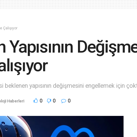
e Çalışıyor
n Yapısının Değişme
lışıyor
 beklenen yapısının değişmesini engellemek için çokt
0
0
0
loji Haberleri