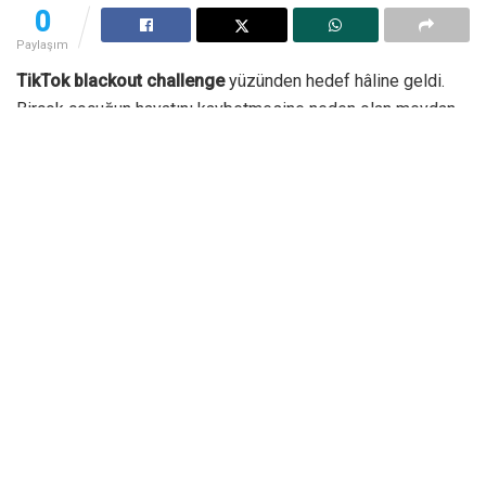
0
Paylaşım
TikTok blackout challenge
yüzünden hedef hâline geldi.
Birçok çocuğun hayatını kaybetmesine neden olan meydan
okuma (challenge), hayatını kaybeden çocukların
ebeveynleri tarafından açılan davaların merkezinde yer aldı.
15 yaşın altında olduğu öne sürülen 7 çocuk, bayılana kadar
boğulmaya teşvik eden bir challenge yüzünden hayatını
kaybetti. Hayatını kaybeden çocukların ebeveynleri ise
şirkete yönelik dava açtı. Şirket, söz konusu challenge
yüzünden hayatını kaybeden ebeveynler tarafından açılan
çok sayıda dava ile karşı karşıya kaldı.
The Verge tarafından paylaşılan bilgilere göre en son 8
yaşındaki bir çocuk ile o çocuktan 1 yaş büyük olan 9
yaşındaki bir çocuğun ailesi tarafından şirkete dava açıldı.