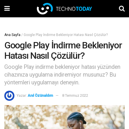
Ana Sayfa
/
Google Play İndirme Bekleniyor Hatası Nasıl Çözülür?
Google Play İndirme Bekleniyor
Hatası Nasıl Çözülür?
Google Play indirme bekleniyor hatası yüzünden
cihazınıza uygulama indiremiyor musunuz? Bu
yöntemleri uygulamayı deneyin.
Yazar:
Anıl Özünaldım
8 Temmuz 2022