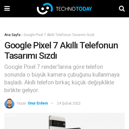
Ana Sayfa
/
Google Pixel 7 Akıllı Telefonun Tasarımı Sızdı
Google Pixel 7 Akıllı Telefonun
Tasarımı Sızdı
Google Pixel 7 render'larına göre telefon
sonunda o büyük kamera çubuğunu kullanmaya
başladı. Akıllı telefon birkaç küçük değişiklikle
birlikte geliyor.
Yazar:
Onur Erdem
24 Şubat 2022