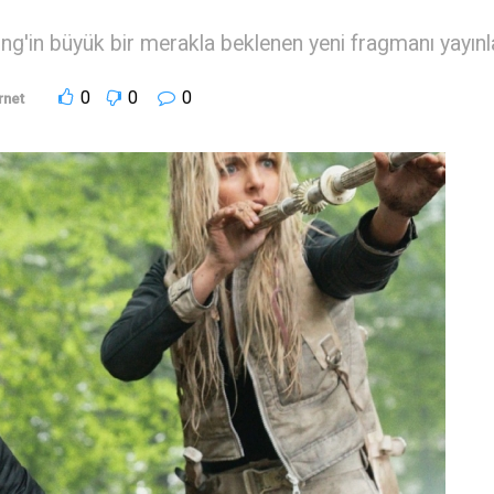
in büyük bir merakla beklenen yeni fragmanı yayınlandı
0
0
0
rnet