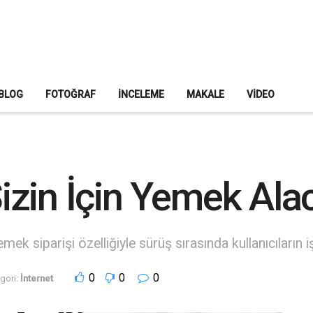
BLOG
FOTOĞRAF
İNCELEME
MAKALE
VIDEO
zin İçin Yemek Ala
k siparişi özelliğiyle sürüş sırasında kullanıcıların iş
0
0
0
gori:
İnternet