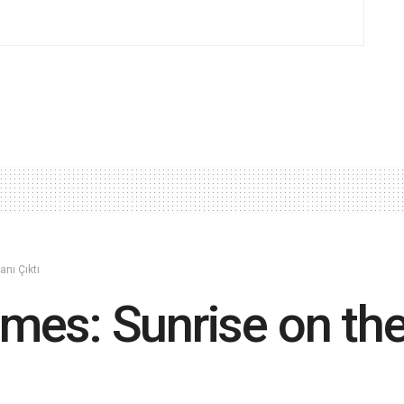
nı Çıktı
mes: Sunrise on th