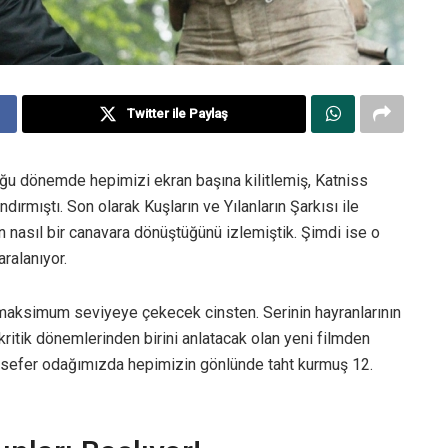
Twitter ile Paylaş
uğu dönemde hepimizi ekran başına kilitlemiş, Katniss
ırmıştı. Son olarak Kuşların ve Yılanların Şarkısı ile
 nasıl bir canavara dönüştüğünü izlemiştik. Şimdi ise o
ralanıyor.
maksimum seviyeye çekecek cinsten. Serinin hayranlarının
kritik dönemlerinden birini anlatacak olan yeni filmden
u sefer odağımızda hepimizin gönlünde taht kurmuş 12.