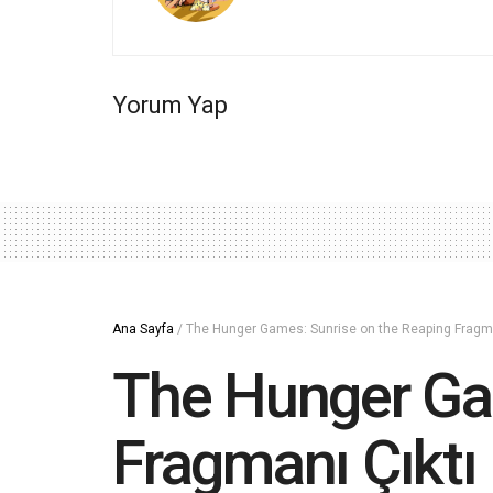
Yorum Yap
Ana Sayfa
/
The Hunger Games: Sunrise on the Reaping Fragma
The Hunger Ga
Fragmanı Çıktı