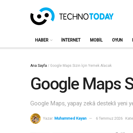
HABER
İNTERNET
MOBIL
OYUN
Ana Sayfa
/
Google Maps Sizin İçin Yemek Alacak
Google Maps Si
Google Maps, yapay zekâ destekli yeni yeme
Yazar:
Muhammed Kayan
6 Temmuz 2026
Kate