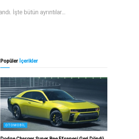
. İşte bütün ayrıntılar...
Popüler
İçerikler
OTOMOBIL
Dodge Charger Super Bee Efsanesi Geri Döndü