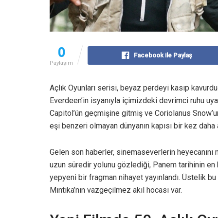
0
Facebook ile Paylaş
Paylaşım
Açlık Oyunları serisi, beyaz perdeyi kasıp kavurd
Everdeen’in isyanıyla içimizdeki devrimci ruhu uyand
Capitol’ün geçmişine gitmiş ve Coriolanus Snow’un
eşi benzeri olmayan dünyanın kapısı bir kez daha a
Gelen son haberler, sinemaseverlerin heyecanını 
uzun süredir yolunu gözlediği, Panem tarihinin en 
yepyeni bir fragman nihayet yayınlandı. Üstelik b
Mıntıka’nın vazgeçilmez akıl hocası var.