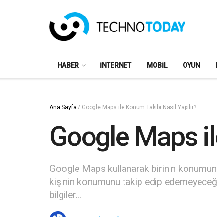
HABER
İNTERNET
MOBIL
OYUN
Ana Sayfa
/
Google Maps ile Konum Takibi Nasıl Yapılır?
Google Maps il
Google Maps kullanarak birinin konumunu 
kişinin konumunu takip edip edemeyeceği k
bilgiler...