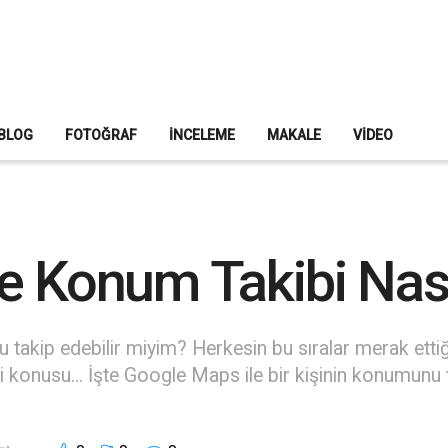
BLOG
FOTOĞRAF
İNCELEME
MAKALE
VIDEO
e Konum Takibi Nasıl
takip edebilir miyim? Herkesin bu sıralar merak ettiğ
onusu... İşte Google Maps ile bir kişinin konumunu tak