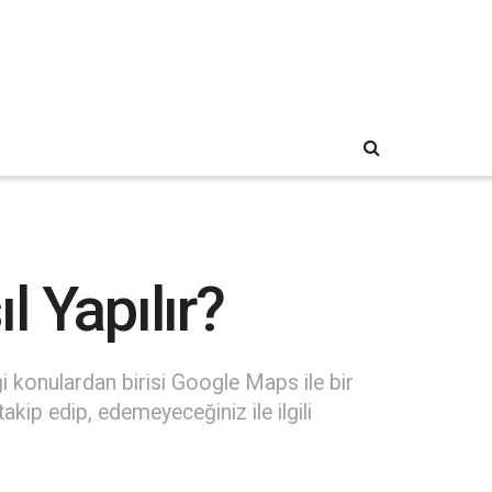
 Yapılır?
i konulardan birisi Google Maps ile bir
ip edip, edemeyeceğiniz ile ilgili