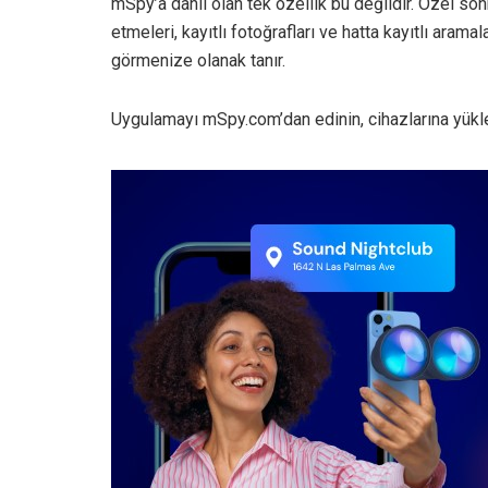
mSpy’a dahil olan tek özellik bu değildir. Özel so
etmeleri, kayıtlı fotoğrafları ve hatta kayıtlı aram
görmenize olanak tanır.
Uygulamayı mSpy.com’dan edinin, cihazlarına yükle