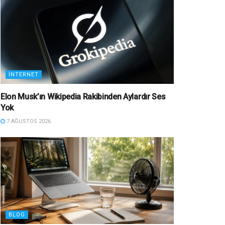
İNTERNET
Elon Musk’ın Wikipedia Rakibinden Aylardır Ses
Yok
7 AĞUSTOS 2026
BLOG