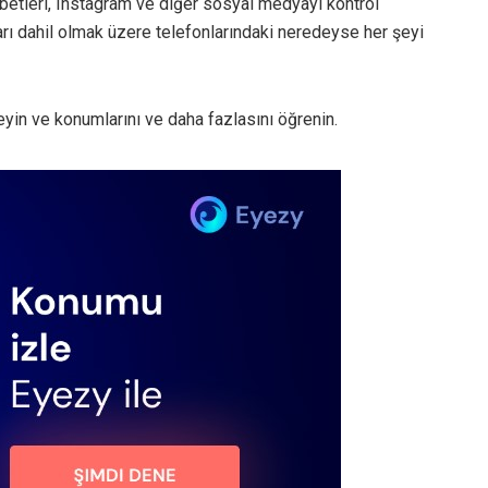
hbetleri, Instagram ve diğer sosyal medyayı kontrol
aları dahil olmak üzere telefonlarındaki neredeyse her şeyi
yin ve konumlarını ve daha fazlasını öğrenin.