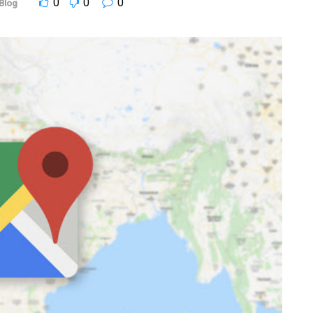
0
0
0
Blog