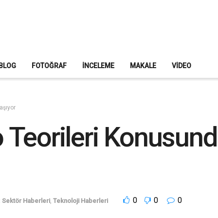
BLOG
FOTOĞRAF
İNCELEME
MAKALE
VIDEO
aşıyor
 Teorileri Konusun
0
0
0
:
Sektör Haberleri
,
Teknoloji Haberleri