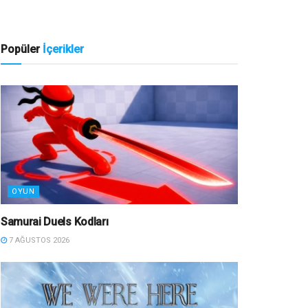
Popüler
İçerikler
OYUN
Samurai Duels Kodları
7 AĞUSTOS 2026