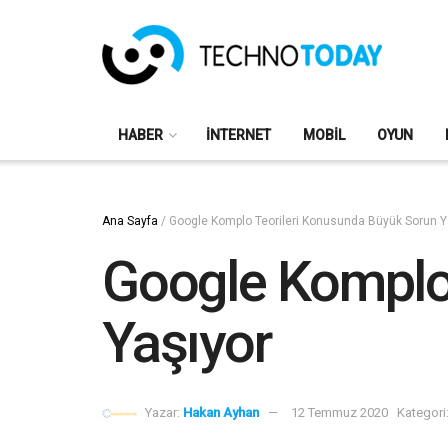
HABER
İNTERNET
MOBIL
OYUN
Ana Sayfa
/
Google Komplo Teorileri Konusunda Büyük Sorun Y
Google Komplo
Yaşıyor
Yazar:
Hakan Ayhan
12 Temmuz 2020
Kategori