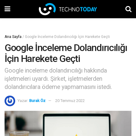
Ana Sayfa
/
Google İnceleme Dolandırıcılığı İçin Harekete Geçti
Google İnceleme Dolandırıcılığı
İçin Harekete Geçti
Google inceleme dolandırıcılığı hakkında
işletmeleri uyardı. Şirket, işletmelerden
dolandırıcılara ödeme yapmamasını istedi.
Yazar:
Burak Öz
20 Temmuz 2022