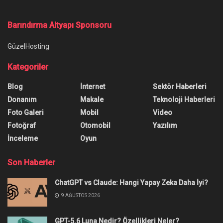
Ana Sayfa
/
Yeni Twitch Bağış Özelliği Geliyor!
Yeni Twitch Bağış Özelliği
Geliyor!
Yeni Twitch bağış özelliği yayıncılar iyi bir amaç
için açtığı bağış yayınlarını daha kolay yönetebilir
hâle gelecek.
Yazar:
Burak Öz
20 Temmuz 2022