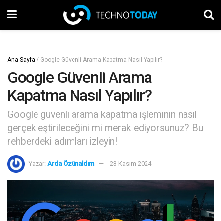
Ana Sayfa
/
Google Güvenli Arama Kapatma Nasıl Yapılır?
Google Güvenli Arama
Kapatma Nasıl Yapılır?
Google güvenli arama kapatma işleminin nasıl
gerçekleştirileceğini mi merak ediyorsunuz? Bu
rehberdeki adımları izleyin!
Yazar:
Arda Özünaldım
23 Kasım 2024