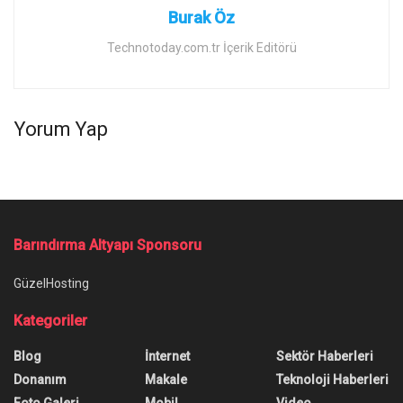
Burak Öz
Technotoday.com.tr İçerik Editörü
Yorum Yap
Barındırma Altyapı Sponsoru
GüzelHosting
Kategoriler
Blog
İnternet
Sektör Haberleri
Donanım
Makale
Teknoloji Haberleri
Foto Galeri
Mobil
Video