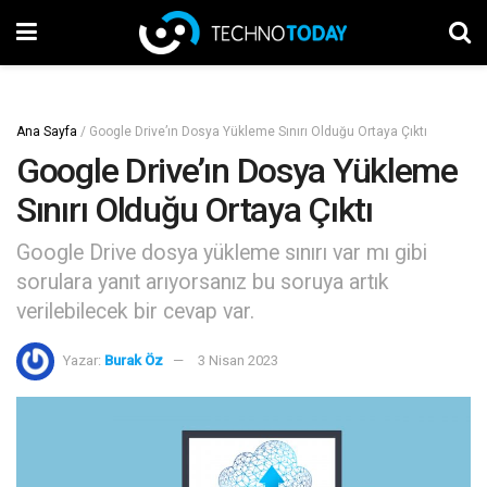
Ana Sayfa
/
Google Drive’ın Dosya Yükleme Sınırı Olduğu Ortaya Çıktı
Google Drive’ın Dosya Yükleme
Sınırı Olduğu Ortaya Çıktı
Google Drive dosya yükleme sınırı var mı gibi
sorulara yanıt arıyorsanız bu soruya artık
verilebilecek bir cevap var.
Yazar:
Burak Öz
3 Nisan 2023