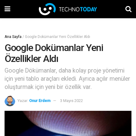
Ana Sayfa
/
Google Dokümanlar Yeni Özellikler Aldı
Google Dokümanlar Yeni
Özellikler Aldı
Google Dökümanlar, daha kolay proje yönetimi
için yeni tablo araçları ekledi. Ayrıca açılır menüler
oluşturmak için yeni bir özellik var.
Yazar:
Onur Erdem
3 Mayıs 2022