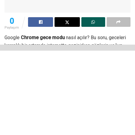
0
Paylaşım
Google
Chrome gece modu
nasıl açılır? Bu soru, geceleri
karanlık bir ortamda internette gezinirken gözlerin yoğun
ışık almasını engellemek için kullanılabilecek bir özellik olan
koyu modun nasıl etkinleştirileceğini merak edenlerin
sorduğu soruların başında geliyor.
Siz de Google Chrome’da koyu mod açma işleminin nasıl
gerçekleştirileceğini merak ediyorsanız aşağıda yer alan
adımları takip edebilirsiniz.
Chrome Gece Modu Etkinleştirme
Adımları