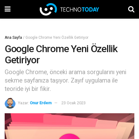
Ana Sayfa
/
Google Chrome Yeni Özellik Getiriyor
Google Chrome Yeni Özellik
Getiriyor
Google Chrome, önceki arama sorgularını yeni
sekme sayfanıza taşıyor. Zayıf uygulama ile
teoride iyi bir fikir.
Yazar:
Onur Erdem
23 Ocak 2023