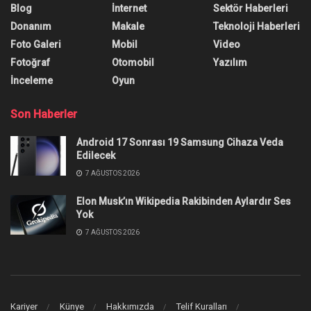
Blog
İnternet
Sektör Haberleri
Donanım
Makale
Teknoloji Haberleri
Foto Galeri
Mobil
Video
Fotoğraf
Otomobil
Yazılım
İnceleme
Oyun
Son Haberler
Android 17 Sonrası 19 Samsung Cihaza Veda
Edilecek
7 AĞUSTOS 2026
Elon Musk’ın Wikipedia Rakibinden Aylardır Ses
Yok
7 AĞUSTOS 2026
Kariyer
Künye
Hakkımızda
Telif Kuralları