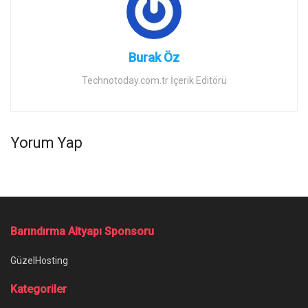
Burak Öz
Technotoday.com.tr İçerik Editörü
Yorum Yap
Barındırma Altyapı Sponsoru
GüzelHosting
Kategoriler