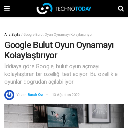
Ana Sayfa
/
Google Bulut Oyun Oynamayı Kolaylaştırıyor
Google Bulut Oyun Oynamayı
Kolaylaştırıyor
İddiaya göre Google, bulut oyun açmayı
kolaylaştıran bir özelliği test ediyor. Bu özellikle
oyunlar doğrudan açılabiliyor.
Yazar:
Burak Öz
13 Ağustos 2022