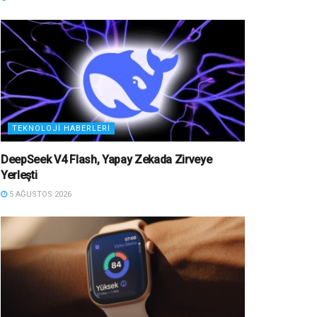
TEKNOLOJI HABERLERI
DeepSeek V4 Flash, Yapay Zekada Zirveye
Yerleşti
5 AĞUSTOS 2026