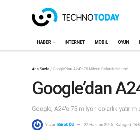
HABER
İNTERNET
MOBIL
OYUN
Ana Sayfa
/
Google’dan A24’e 75 Milyon Dolarlık Yatırım!
Google’dan A24’
Google, A24'e 75 milyon dolarlık yatırım d
Yazar:
Burak Öz
22 Haziran 2026
Kategori:
Tek