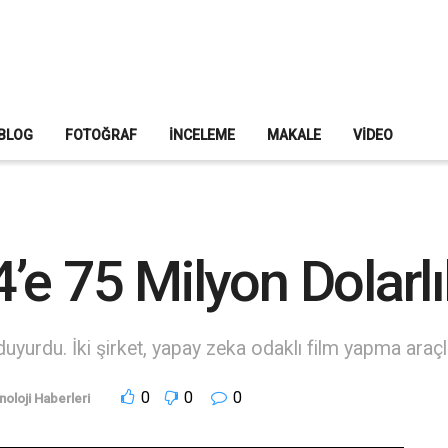
BLOG
FOTOĞRAF
İNCELEME
MAKALE
VIDEO
e 75 Milyon Dolarlı
uyurdu. İki şirket, yapay zeka odaklı film yapma araçlar
0
0
0
noloji Haberleri