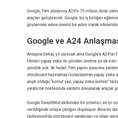
Google, film stüdyosu A24’e 75 milyon dolar yatırım
araçları geliştirecek. Google, bu iş birliğini eğl
göstermek adına önemli bir adım olarak nitelendiri
Google ve A24 Anlaşması
Anlaşma birkaç yıl sürecek ama Google’a A24’ün fi
filmleri yapay zeka ile yeniden üretme ya da esk
şimdilik yok. İlk hedef, film yapım sürecine yardım
storyboard hazırlamayı kolaylaştıran yapay zeka si
alışık olduğu “komut yaz, yapay zeka üretsin” ta
yaratıcılık noktasında yardımı dokunacak araçlar g
Google DeepMind ekibinden bir yönetici, en iyi son
verildiğinde ortaya çıktığını düşünüyor. Ama bu d
Hollywood’da storyboard sanatçıları ve diğer görse