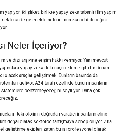
 yapıyor. İki şirket, birlikte yapay zeka tabanlı film yapım
ence sektöründe gelecekte nelerin mümkün olabileceğini
yor.
 Neler İçeriyor?
lm ve dizi arşivine erişim hakkı vermiyor. Yani mevcut
i yapımlara yapay zeka dokunuşu ekleme gibi bir durum
cı olacak araçlar geliştirmek. Bunların başında da
stemleri geliyor. A24 tarafı özellikle bunun insanların
rzı sistemlere benzemeyeceğini söylüyor. Daha çok
öreceğiz.
uçların teknolojinin doğrudan yaratıcı insanların eline
urum doğal olarak sektörde tartışmaya sebep oluyor. Zira
l geliştirme ekipleri zaten bu işi profesyonel olarak